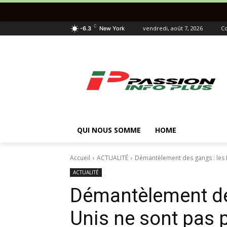
C
vendredi, août 7, 2026
Co
-6.3
New York
QUI NOUS SOMME
HOME
Accueil
ACTUALITÉ
Démantèlement des gangs : les Ét
ACTUALITÉ
Démantèlement des
Unis ne sont pas p