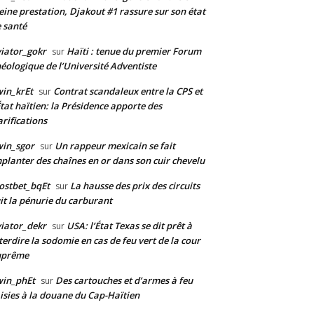
eine prestation, Djakout #1 rassure sur son état
 santé
iator_gokr
Haïti : tenue du premier Forum
sur
éologique de l’Université Adventiste
in_krEt
Contrat scandaleux entre la CPS et
sur
État haïtien: la Présidence apporte des
arifications
in_sgor
Un rappeur mexicain se fait
sur
planter des chaînes en or dans son cuir chevelu
ostbet_bqEt
La hausse des prix des circuits
sur
it la pénurie du carburant
iator_dekr
USA: l’État Texas se dit prêt à
sur
terdire la sodomie en cas de feu vert de la cour
uprême
win_phEt
Des cartouches et d’armes à feu
sur
isies à la douane du Cap-Haïtien