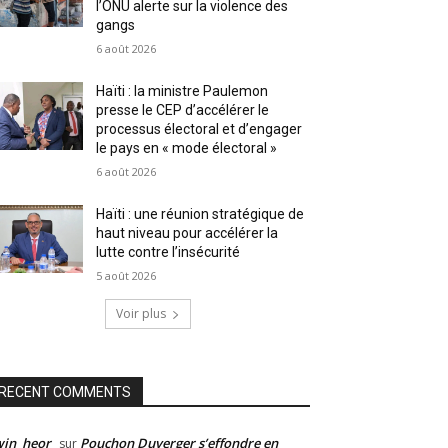
l’ONU alerte sur la violence des
gangs
6 août 2026
Haïti : la ministre Paulemon
presse le CEP d’accélérer le
processus électoral et d’engager
le pays en « mode électoral »
6 août 2026
Haïti : une réunion stratégique de
haut niveau pour accélérer la
lutte contre l’insécurité
5 août 2026
Voir plus
RECENT COMMENTS
win_heor
Pouchon Duverger s’effondre en
sur