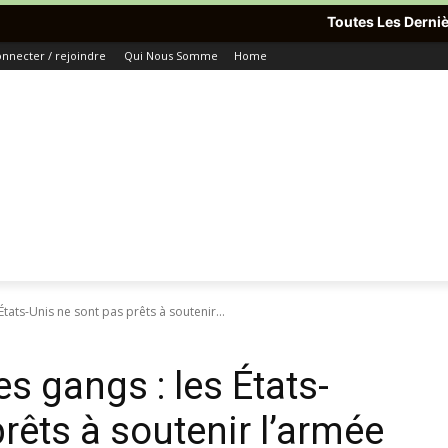
Toutes Les Dernières Informations
nnecter / rejoindre
Qui Nous Somme
Home
ats-Unis ne sont pas prêts à soutenir...
 gangs : les États-
rêts à soutenir l’armée