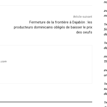
no
av
mo
Article suivant
Fermeture de la frontière à Dajabòn : les
1
producteurs dominicains obligés de baisser le prix
Si
des oeufs
dé
1
dé
mo
Th
s.com
av
un
1w
su
d
1