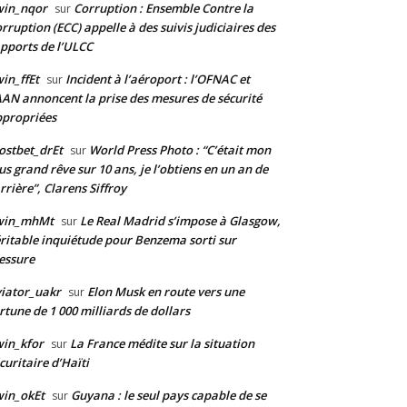
win_nqor
Corruption : Ensemble Contre la
sur
rruption (ECC) appelle à des suivis judiciaires des
pports de l’ULCC
in_ffEt
Incident à l’aéroport : l’OFNAC et
sur
AAN annoncent la prise des mesures de sécurité
propriées
stbet_drEt
World Press Photo : “C’était mon
sur
us grand rêve sur 10 ans, je l’obtiens en un an de
rrière”, Clarens Siffroy
win_mhMt
Le Real Madrid s’impose à Glasgow,
sur
ritable inquiétude pour Benzema sorti sur
essure
iator_uakr
Elon Musk en route vers une
sur
rtune de 1 000 milliards de dollars
in_kfor
La France médite sur la situation
sur
curitaire d’Haïti
in_okEt
Guyana : le seul pays capable de se
sur