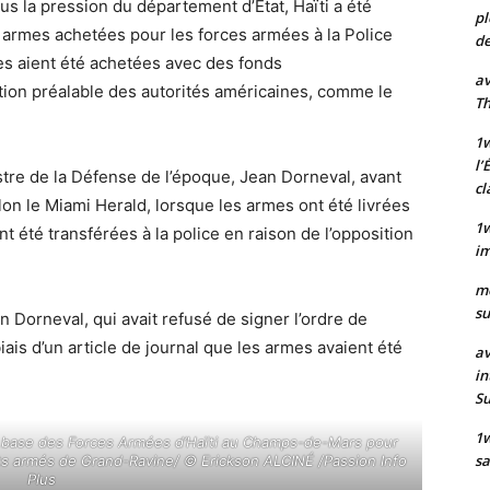
ous la pression du département d’État, Haïti a été
pl
0 armes achetées pour les forces armées à la Police
de
mes aient été achetées avec des fonds
av
ion préalable des autorités américaines, comme le
Th
1w
l’
tre de la Défense de l’époque, Jean Dorneval, avant
cl
lon le Miami Herald, lorsque les armes ont été livrées
1w
t été transférées à la police en raison de l’opposition
im
m
su
n Dorneval, qui avait refusé de signer l’ordre de
iais d’un article de journal que les armes avaient été
av
in
S
1
la base des Forces Armées d’Haïti au Champs-de-Mars pour
sa
dits armés de Grand-Ravine/ ©️ Erickson ALCINÉ /Passion Info
Plus