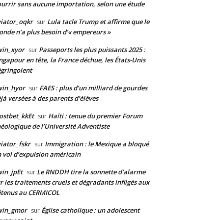
urrir sans aucune importation, selon une étude
iator_oqkr
Lula tacle Trump et affirme que le
sur
nde n’a plus besoin d’« empereurs »
win_xyor
Passeports les plus puissants 2025 :
sur
ngapour en tête, la France déchue, les États-Unis
gringolent
win_hyor
FAES : plus d’un milliard de gourdes
sur
jà versées à des parents d’élèves
stbet_kkEt
Haïti : tenue du premier Forum
sur
éologique de l’Université Adventiste
iator_fskr
Immigration : le Mexique a bloqué
sur
 vol d’expulsion américain
in_jpEt
Le RNDDH tire la sonnette d’alarme
sur
r les traitements cruels et dégradants infligés aux
étenus au CERMICOL
win_gmor
Église catholique : un adolescent
sur