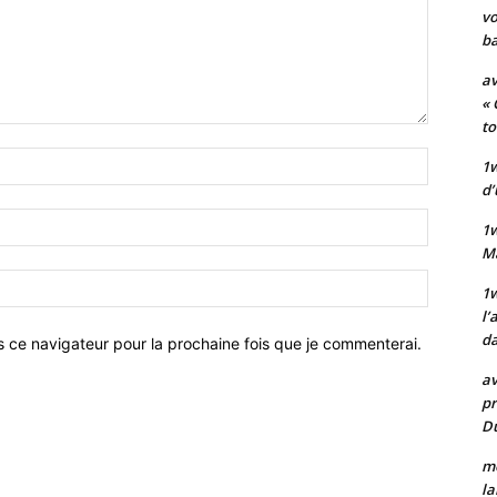
vo
ba
av
« 
to
Nom
1w
:*
d’
Email
1
:*
M
Site
1w
:
l’
da
s ce navigateur pour la prochaine fois que je commenterai.
av
pr
Du
mo
la