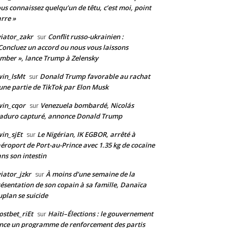
us connaissez quelqu’un de têtu, c’est moi, point
rre »
iator_zakr
Conflit russo-ukrainien :
sur
Concluez un accord ou nous vous laissons
mber », lance Trump à Zelensky
in_lsMt
Donald Trump favorable au rachat
sur
une partie de TikTok par Elon Musk
win_cqor
Venezuela bombardé, Nicolás
sur
aduro capturé, annonce Donald Trump
in_sjEt
Le Nigérian, IK EGBOR, arrêté à
sur
aéroport de Port-au-Prince avec 1.35 kg de cocaïne
ns son intestin
iator_jzkr
À moins d’une semaine de la
sur
ésentation de son copain à sa famille, Danaïca
plan se suicide
stbet_riEt
Haïti–Élections : le gouvernement
sur
nce un programme de renforcement des partis