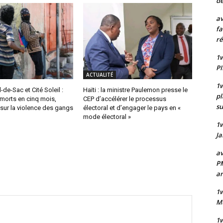
de
av
fa
ré
1w
PI
ACTUALITÉ
1w
-de-Sac et Cité Soleil :
Haïti : la ministre Paulemon presse le
pl
morts en cinq mois,
CEP d’accélérer le processus
su
 sur la violence des gangs
électoral et d’engager le pays en «
mode électoral »
1
Ja
av
PM
a
1w
Mu
1