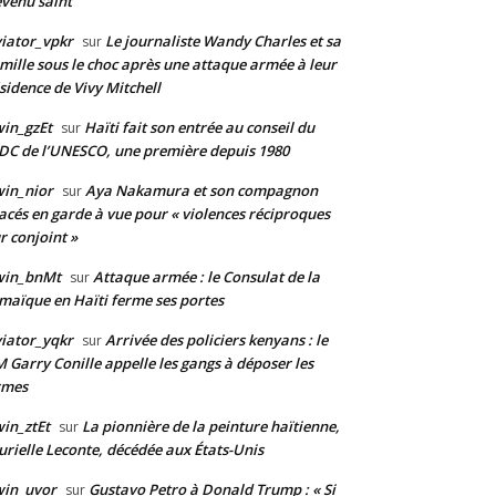
venu saint
iator_vpkr
Le journaliste Wandy Charles et sa
sur
mille sous le choc après une attaque armée à leur
sidence de Vivy Mitchell
in_gzEt
Haïti fait son entrée au conseil du
sur
DC de l’UNESCO, une première depuis 1980
in_nior
Aya Nakamura et son compagnon
sur
acés en garde à vue pour « violences réciproques
r conjoint »
win_bnMt
Attaque armée : le Consulat de la
sur
maïque en Haïti ferme ses portes
iator_yqkr
Arrivée des policiers kenyans : le
sur
 Garry Conille appelle les gangs à déposer les
rmes
in_ztEt
La pionnière de la peinture haïtienne,
sur
rielle Leconte, décédée aux États-Unis
win_uvor
Gustavo Petro à Donald Trump : « Si
sur