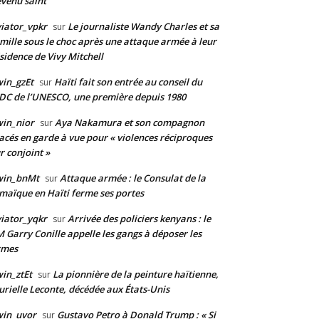
venu saint
iator_vpkr
Le journaliste Wandy Charles et sa
sur
mille sous le choc après une attaque armée à leur
sidence de Vivy Mitchell
in_gzEt
Haïti fait son entrée au conseil du
sur
DC de l’UNESCO, une première depuis 1980
in_nior
Aya Nakamura et son compagnon
sur
acés en garde à vue pour « violences réciproques
r conjoint »
win_bnMt
Attaque armée : le Consulat de la
sur
maïque en Haïti ferme ses portes
iator_yqkr
Arrivée des policiers kenyans : le
sur
 Garry Conille appelle les gangs à déposer les
rmes
in_ztEt
La pionnière de la peinture haïtienne,
sur
rielle Leconte, décédée aux États-Unis
win_uvor
Gustavo Petro à Donald Trump : « Si
sur