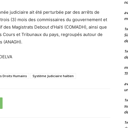
no
née judiciaire ait été perturbée par des arrêts de
av
mo
 trois (3) mois des commissaires du gouvernement et
if des Magistrats Debout d’Haïti (COMADH), ainsi que
1
es Cours et Tribunaux du pays, regroupés autour de
Si
dé
ens (ANAGH).
1
 DELVA
dé
mo
Th
s Droits Humains
Système Judiciaire haïtien
av
un
1w
su
d
1