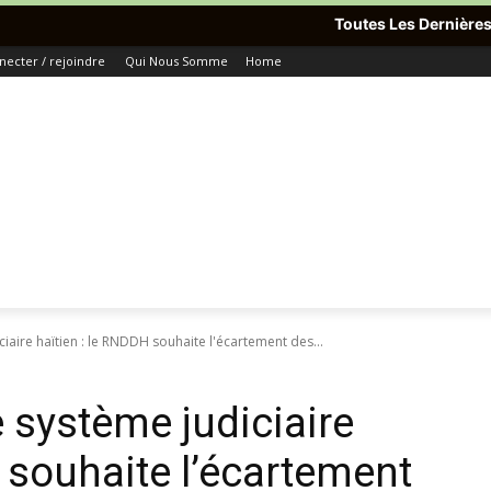
Toutes Les Dernières Informations Du
necter / rejoindre
Qui Nous Somme
Home
iaire haïtien : le RNDDH souhaite l'écartement des...
 système judiciaire
 souhaite l’écartement