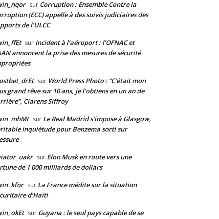
win_nqor
Corruption : Ensemble Contre la
sur
rruption (ECC) appelle à des suivis judiciaires des
pports de l’ULCC
in_ffEt
Incident à l’aéroport : l’OFNAC et
sur
AAN annoncent la prise des mesures de sécurité
propriées
stbet_drEt
World Press Photo : “C’était mon
sur
us grand rêve sur 10 ans, je l’obtiens en un an de
rrière”, Clarens Siffroy
win_mhMt
Le Real Madrid s’impose à Glasgow,
sur
ritable inquiétude pour Benzema sorti sur
essure
iator_uakr
Elon Musk en route vers une
sur
rtune de 1 000 milliards de dollars
in_kfor
La France médite sur la situation
sur
curitaire d’Haïti
in_okEt
Guyana : le seul pays capable de se
sur