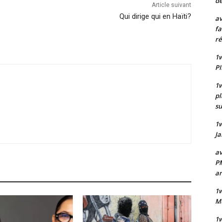
de
Article suivant
Qui dirige qui en Haïti?
av
fa
ré
1w
PI
1w
pl
su
1
Ja
av
PM
a
1w
Mu
1