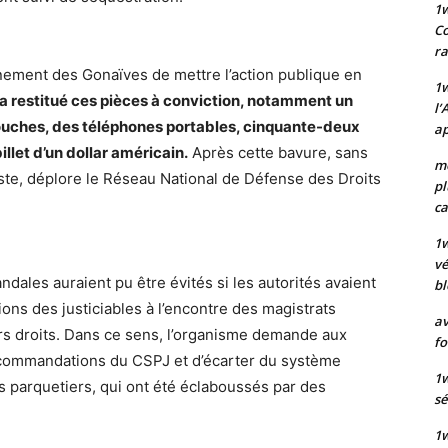
1
Co
ra
ment des Gonaïves de mettre l’action publique en
1w
a restitué ces pièces à conviction, notamment un
l’
touches, des téléphones portables, cinquante-deux
ap
illet d’un dollar américain.
Après cette bavure, sans
mo
ste, déplore le Réseau National de Défense des Droits
pl
ca
1
vé
dales auraient pu être évités si les autorités avaient
bl
ions des justiciables à l’encontre des magistrats
av
urs droits. Dans ce sens, l’organisme demande aux
fo
recommandations du CSPJ et d’écarter du système
1w
es parquetiers, qui ont été éclaboussés par des
sé
1w