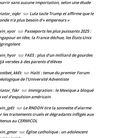
urrir sans aucune importation, selon une étude
iator_oqkr
Lula tacle Trump et affirme que le
sur
nde n’a plus besoin d’« empereurs »
win_xyor
Passeports les plus puissants 2025 :
sur
ngapour en tête, la France déchue, les États-Unis
gringolent
win_hyor
FAES : plus d’un milliard de gourdes
sur
jà versées à des parents d’élèves
stbet_kkEt
Haïti : tenue du premier Forum
sur
éologique de l’Université Adventiste
iator_fskr
Immigration : le Mexique a bloqué
sur
 vol d’expulsion américain
in_jpEt
Le RNDDH tire la sonnette d’alarme
sur
r les traitements cruels et dégradants infligés aux
étenus au CERMICOL
win_gmor
Église catholique : un adolescent
sur