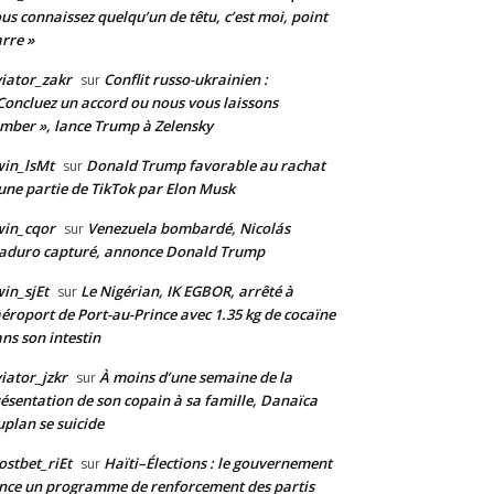
us connaissez quelqu’un de têtu, c’est moi, point
rre »
iator_zakr
Conflit russo-ukrainien :
sur
Concluez un accord ou nous vous laissons
mber », lance Trump à Zelensky
in_lsMt
Donald Trump favorable au rachat
sur
une partie de TikTok par Elon Musk
win_cqor
Venezuela bombardé, Nicolás
sur
aduro capturé, annonce Donald Trump
in_sjEt
Le Nigérian, IK EGBOR, arrêté à
sur
aéroport de Port-au-Prince avec 1.35 kg de cocaïne
ns son intestin
iator_jzkr
À moins d’une semaine de la
sur
ésentation de son copain à sa famille, Danaïca
plan se suicide
stbet_riEt
Haïti–Élections : le gouvernement
sur
nce un programme de renforcement des partis