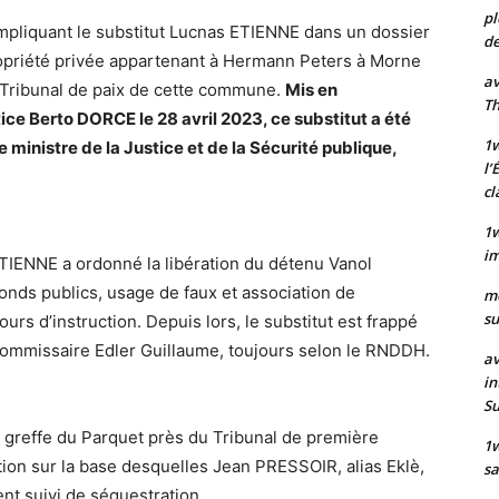
pl
impliquant le substitut Lucnas ETIENNE dans un dossier
de
propriété privée appartenant à Hermann Peters à Morne
av
du Tribunal de paix de cette commune.
Mis en
Th
stice Berto DORCE le 28 avril 2023, ce substitut a été
1w
e ministre de la Justice et de la Sécurité publique,
l’
cl
1w
im
ETIENNE a ordonné la libération du détenu Vanol
nds publics, usage de faux et association de
m
su
ours d’instruction. Depuis lors, le substitut est frappé
e Commissaire Edler Guillaume, toujours selon le RNDDH.
av
in
S
 au greffe du Parquet près du Tribunal de première
1
ion sur la base desquelles Jean PRESSOIR, alias Eklè,
sa
t suivi de séquestration.