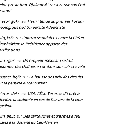
eine prestation, Djakout #1 rassure sur son état
 santé
iator_gokr
Haïti : tenue du premier Forum
sur
éologique de l’Université Adventiste
in_krEt
Contrat scandaleux entre la CPS et
sur
État haïtien: la Présidence apporte des
arifications
in_sgor
Un rappeur mexicain se fait
sur
planter des chaînes en or dans son cuir chevelu
ostbet_bqEt
La hausse des prix des circuits
sur
it la pénurie du carburant
iator_dekr
USA: l’État Texas se dit prêt à
sur
terdire la sodomie en cas de feu vert de la cour
uprême
win_phEt
Des cartouches et d’armes à feu
sur
isies à la douane du Cap-Haïtien