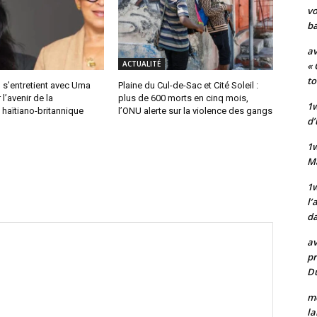
vo
ba
av
ACTUALITÉ
« 
to
 s’entretient avec Uma
Plaine du Cul-de-Sac et Cité Soleil :
l’avenir de la
plus de 600 morts en cinq mois,
1w
haïtiano-britannique
l’ONU alerte sur la violence des gangs
d’
1
M
1w
l’
da
av
pr
Du
mo
la