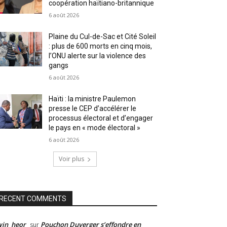
coopération haïtiano-britannique
6 août 2026
Plaine du Cul-de-Sac et Cité Soleil
: plus de 600 morts en cinq mois,
l’ONU alerte sur la violence des
gangs
6 août 2026
Haïti : la ministre Paulemon
presse le CEP d’accélérer le
processus électoral et d’engager
le pays en « mode électoral »
6 août 2026
Voir plus
RECENT COMMENTS
win_heor
Pouchon Duverger s’effondre en
sur