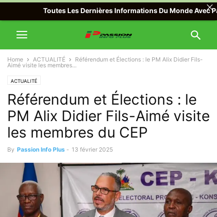
Toutes Les Dernières Informations Du Monde Avec Passion I
Home
ACTUALITÉ
Référendum et Élections : le PM Alix Didier Fils-
Aimé visite les membres...
ACTUALITÉ
Référendum et Élections : le
PM Alix Didier Fils-Aimé visite
les membres du CEP
By
Passion Info Plus
-
13 février 2025