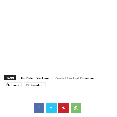
TAGS
Alix Didier Fils-Aimé
Conseil Électoral Provisoire
Élections
Référendum