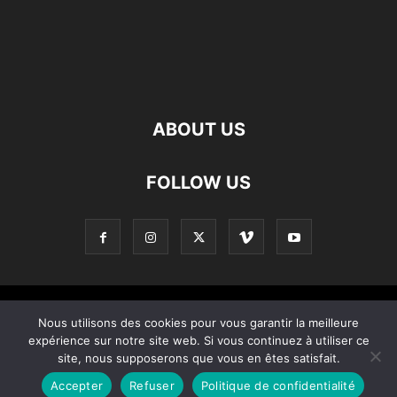
ABOUT US
FOLLOW US
Contact
Apropos De Nous
Politique de confidentialité
Nous utilisons des cookies pour vous garantir la meilleure
expérience sur notre site web. Si vous continuez à utiliser ce
Home
site, nous supposerons que vous en êtes satisfait.
Accepter
Refuser
Politique de confidentialité
© Copyright © 2021 – Created by 0KOD KOMINOTE