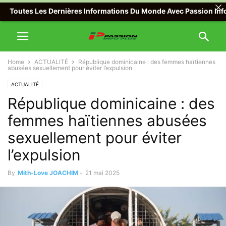
outes Les Dernières Informations Du Monde Avec Passion Info Plus
Home
ACTUALITÉ
République dominicaine : des femmes haïtiennes
abusées sexuellement pour éviter l’expulsion
ACTUALITÉ
République dominicaine : des
femmes haïtiennes abusées
sexuellement pour éviter
l’expulsion
By
Mith-Love JOACHIM
-
21 mai 2025