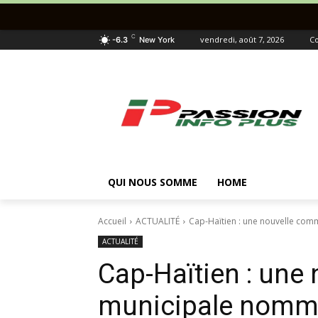
C
vendredi, août 7, 2026
Co
-6.3
New York
QUI NOUS SOMME
HOME
Accueil
ACTUALITÉ
Cap-Haïtien : une nouvelle com
ACTUALITÉ
Cap-Haïtien : une
municipale nommé