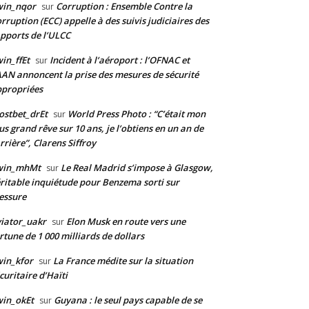
win_nqor
Corruption : Ensemble Contre la
sur
rruption (ECC) appelle à des suivis judiciaires des
pports de l’ULCC
in_ffEt
Incident à l’aéroport : l’OFNAC et
sur
AAN annoncent la prise des mesures de sécurité
propriées
stbet_drEt
World Press Photo : “C’était mon
sur
us grand rêve sur 10 ans, je l’obtiens en un an de
rrière”, Clarens Siffroy
win_mhMt
Le Real Madrid s’impose à Glasgow,
sur
ritable inquiétude pour Benzema sorti sur
essure
iator_uakr
Elon Musk en route vers une
sur
rtune de 1 000 milliards de dollars
in_kfor
La France médite sur la situation
sur
curitaire d’Haïti
in_okEt
Guyana : le seul pays capable de se
sur