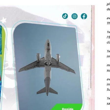
pl
de
av
Th
1w
l’
cl
1w
im
m
su
av
in
S
1
sa