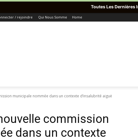
Toutes Les Dernières Informations Du Monde 
nnecter / rejoindre
Qui Nous Somme
Home
mission municipale nommée dans un contexte d’insalubrité aiguë
 nouvelle commission
e dans un contexte