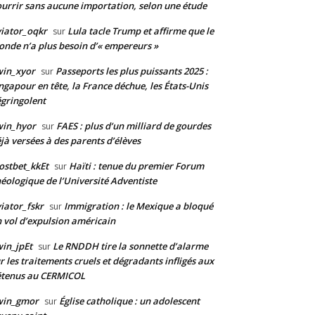
urrir sans aucune importation, selon une étude
iator_oqkr
Lula tacle Trump et affirme que le
sur
nde n’a plus besoin d’« empereurs »
win_xyor
Passeports les plus puissants 2025 :
sur
ngapour en tête, la France déchue, les États-Unis
gringolent
win_hyor
FAES : plus d’un milliard de gourdes
sur
jà versées à des parents d’élèves
stbet_kkEt
Haïti : tenue du premier Forum
sur
éologique de l’Université Adventiste
iator_fskr
Immigration : le Mexique a bloqué
sur
 vol d’expulsion américain
in_jpEt
Le RNDDH tire la sonnette d’alarme
sur
r les traitements cruels et dégradants infligés aux
étenus au CERMICOL
win_gmor
Église catholique : un adolescent
sur