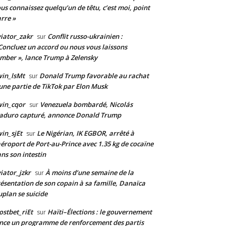
us connaissez quelqu’un de têtu, c’est moi, point
rre »
iator_zakr
Conflit russo-ukrainien :
sur
Concluez un accord ou nous vous laissons
mber », lance Trump à Zelensky
in_lsMt
Donald Trump favorable au rachat
sur
une partie de TikTok par Elon Musk
win_cqor
Venezuela bombardé, Nicolás
sur
aduro capturé, annonce Donald Trump
in_sjEt
Le Nigérian, IK EGBOR, arrêté à
sur
aéroport de Port-au-Prince avec 1.35 kg de cocaïne
ns son intestin
iator_jzkr
À moins d’une semaine de la
sur
ésentation de son copain à sa famille, Danaïca
plan se suicide
stbet_riEt
Haïti–Élections : le gouvernement
sur
nce un programme de renforcement des partis