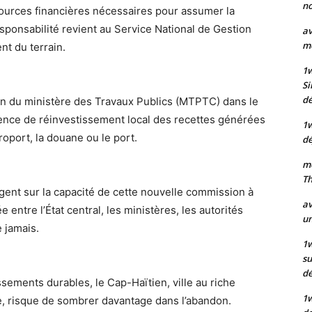
no
ources financières nécessaires pour assumer la
responsabilité revient au Service National de Gestion
av
mo
t du terrain.
1
Si
dé
ion du ministère des Travaux Publics (MTPTC) dans le
ence de réinvestissement local des recettes générées
1
oport, la douane ou le port.
dé
mo
Th
ogent sur la capacité de cette nouvelle commission à
av
entre l’État central, les ministères, les autorités
un
e jamais.
1w
su
d
sements durables, le Cap-Haïtien, ville au riche
1
que, risque de sombrer davantage dans l’abandon.