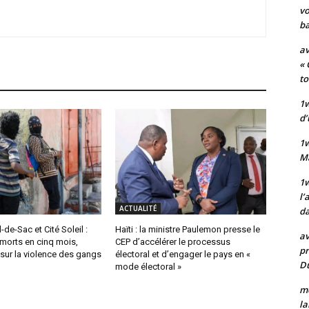
vo
ba
av
« 
to
1w
d’
1
M
1w
l’
ACTUALITÉ
da
-de-Sac et Cité Soleil :
Haïti : la ministre Paulemon presse le
av
morts en cinq mois,
CEP d’accélérer le processus
pr
 sur la violence des gangs
électoral et d’engager le pays en «
Du
mode électoral »
mo
la