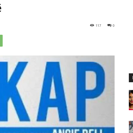
ë
117
0