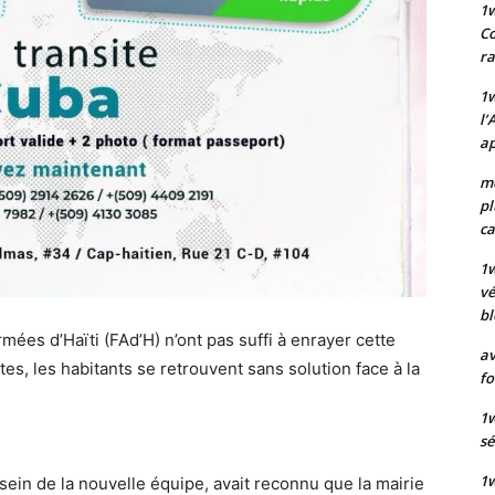
1
Co
ra
1w
l’
ap
mo
pl
ca
1
vé
bl
ées d’Haïti (FAd’H) n’ont pas suffi à enrayer cette
av
es, les habitants se retrouvent sans solution face à la
fo
1w
sé
1w
sein de la nouvelle équipe, avait reconnu que la mairie