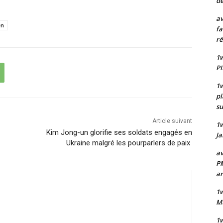
de
av
en
fa
ré
1w
PI
1w
pl
su
Article suivant
1
Kim Jong-un glorifie ses soldats engagés en
Ja
Ukraine malgré les pourparlers de paix
av
PM
a
1w
Mu
1