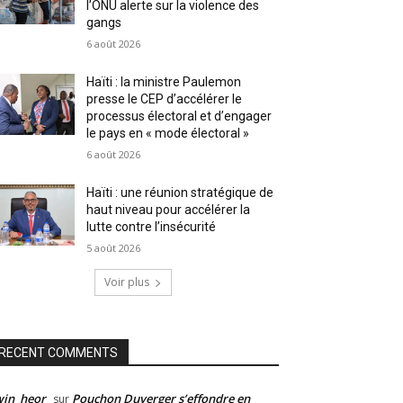
l’ONU alerte sur la violence des
gangs
6 août 2026
Haïti : la ministre Paulemon
presse le CEP d’accélérer le
processus électoral et d’engager
le pays en « mode électoral »
6 août 2026
Haïti : une réunion stratégique de
haut niveau pour accélérer la
lutte contre l’insécurité
5 août 2026
Voir plus
RECENT COMMENTS
win_heor
Pouchon Duverger s’effondre en
sur