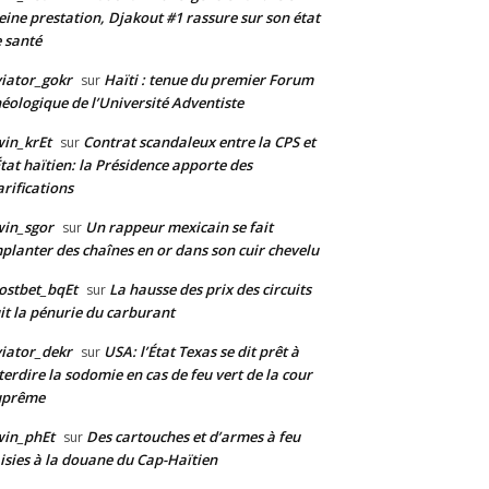
eine prestation, Djakout #1 rassure sur son état
 santé
iator_gokr
Haïti : tenue du premier Forum
sur
éologique de l’Université Adventiste
in_krEt
Contrat scandaleux entre la CPS et
sur
État haïtien: la Présidence apporte des
arifications
in_sgor
Un rappeur mexicain se fait
sur
planter des chaînes en or dans son cuir chevelu
ostbet_bqEt
La hausse des prix des circuits
sur
it la pénurie du carburant
iator_dekr
USA: l’État Texas se dit prêt à
sur
terdire la sodomie en cas de feu vert de la cour
uprême
win_phEt
Des cartouches et d’armes à feu
sur
isies à la douane du Cap-Haïtien