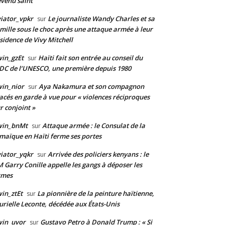
venu saint
iator_vpkr
Le journaliste Wandy Charles et sa
sur
mille sous le choc après une attaque armée à leur
sidence de Vivy Mitchell
in_gzEt
Haïti fait son entrée au conseil du
sur
DC de l’UNESCO, une première depuis 1980
in_nior
Aya Nakamura et son compagnon
sur
acés en garde à vue pour « violences réciproques
r conjoint »
win_bnMt
Attaque armée : le Consulat de la
sur
maïque en Haïti ferme ses portes
iator_yqkr
Arrivée des policiers kenyans : le
sur
 Garry Conille appelle les gangs à déposer les
rmes
in_ztEt
La pionnière de la peinture haïtienne,
sur
rielle Leconte, décédée aux États-Unis
win_uvor
Gustavo Petro à Donald Trump : « Si
sur