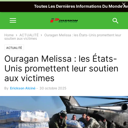
Toutes Les Dernières Informations Du Monde Avec Pas
Home
ACTUALITÉ
Ouragan Melissa : les États-Unis promettent leur
soutien aux victimes
ACTUALITÉ
Ouragan Melissa : les États-
Unis promettent leur soutien
aux victimes
By
Erickson Alciné
-
30 octobre 2025