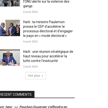
l’ONU alerte sur la violence des
gangs
6 août 2026
Haïti : la ministre Paulemon
presse le CEP d’accélérer le
processus électoral et d’engager
le pays en « mode électoral »
6 août 2026
Haïti : une réunion stratégique de
haut niveau pour accélérer la
lutte contre l’insécurité
5 août 2026
Voir plus
RECENT COMMENTS
win_heor
Pouchon Duverger s’effondre en
sur