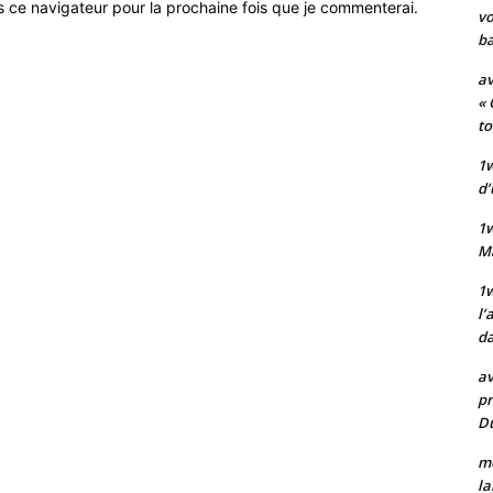
s ce navigateur pour la prochaine fois que je commenterai.
vo
ba
av
« 
to
1w
d’
1
M
1w
l’
da
av
pr
Du
mo
la