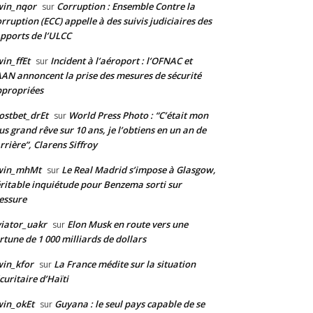
win_nqor
Corruption : Ensemble Contre la
sur
rruption (ECC) appelle à des suivis judiciaires des
pports de l’ULCC
in_ffEt
Incident à l’aéroport : l’OFNAC et
sur
AAN annoncent la prise des mesures de sécurité
propriées
stbet_drEt
World Press Photo : “C’était mon
sur
us grand rêve sur 10 ans, je l’obtiens en un an de
rrière”, Clarens Siffroy
win_mhMt
Le Real Madrid s’impose à Glasgow,
sur
ritable inquiétude pour Benzema sorti sur
essure
iator_uakr
Elon Musk en route vers une
sur
rtune de 1 000 milliards de dollars
in_kfor
La France médite sur la situation
sur
curitaire d’Haïti
in_okEt
Guyana : le seul pays capable de se
sur