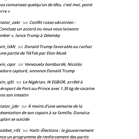
us connaissez quelqu’un de têtu, c’est moi, point
rre »
iator_zakr
Conflit russo-ukrainien :
sur
Concluez un accord ou nous vous laissons
mber », lance Trump à Zelensky
in_lsMt
Donald Trump favorable au rachat
sur
une partie de TikTok par Elon Musk
win_cqor
Venezuela bombardé, Nicolás
sur
aduro capturé, annonce Donald Trump
in_sjEt
Le Nigérian, IK EGBOR, arrêté à
sur
aéroport de Port-au-Prince avec 1.35 kg de cocaïne
ns son intestin
iator_jzkr
À moins d’une semaine de la
sur
ésentation de son copain à sa famille, Danaïca
plan se suicide
stbet_riEt
Haïti–Élections : le gouvernement
sur
nce un programme de renforcement des partis