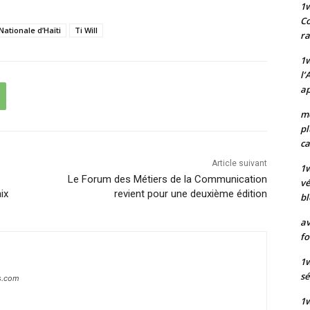
1
Co
Nationale d’Haïti
Ti Will
ra
1w
l’
ap
mo
pl
ca
Article suivant
1
Le Forum des Métiers de la Communication
vé
aix
revient pour une deuxième édition
bl
av
fo
1w
sé
s.com
1w