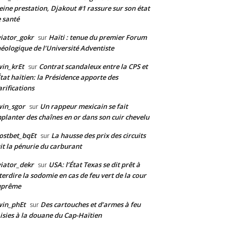
eine prestation, Djakout #1 rassure sur son état
 santé
iator_gokr
Haïti : tenue du premier Forum
sur
éologique de l’Université Adventiste
in_krEt
Contrat scandaleux entre la CPS et
sur
État haïtien: la Présidence apporte des
arifications
in_sgor
Un rappeur mexicain se fait
sur
planter des chaînes en or dans son cuir chevelu
ostbet_bqEt
La hausse des prix des circuits
sur
it la pénurie du carburant
iator_dekr
USA: l’État Texas se dit prêt à
sur
terdire la sodomie en cas de feu vert de la cour
uprême
win_phEt
Des cartouches et d’armes à feu
sur
isies à la douane du Cap-Haïtien