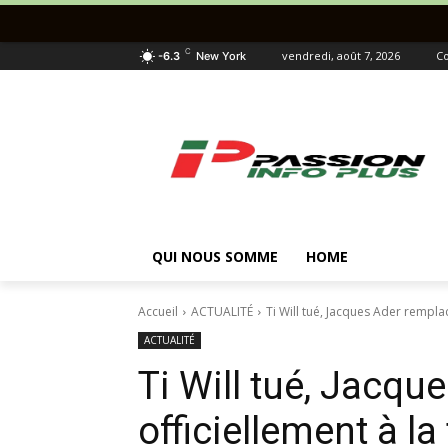
C
vendredi, août 7, 2026
Co
-6.3
New York
QUI NOUS SOMME
HOME
Accueil
ACTUALITÉ
Ti Will tué, Jacques Ader remplacé
ACTUALITÉ
Ti Will tué, Jacqu
officiellement à la