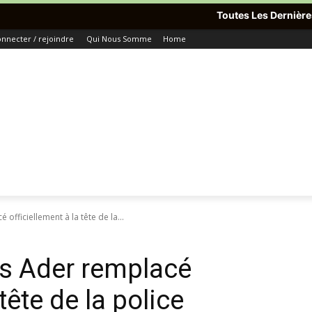
Toutes Les Dernières Informations Du 
nnecter / rejoindre
Qui Nous Somme
Home
 officiellement à la tête de la...
es Ader remplacé
 tête de la police