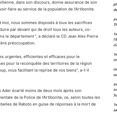
nitienne, dans son discours, donne assurance de son
pl
ir-faire au service de la population de l’Artibonite.
de
av
moi, nous sommes disposés à tous les sacrifices
Th
nduire par devant qui de droit tous les auteurs, co-
1w
ns le département ”, a déclaré le CD Jean Alex Pierre
l’
mière préoccupation.
cl
1w
 urgentes, efficientes et efficaces pour le
im
ses pour la reconquête des territoires de la région
m
p, vous facilitant la reprise de vos biens”, a-t-il
su
av
in
es Ader écarté moins de deux mois après son
S
mentale de la Police de l’Artibonite, ce, selon toutes les
belles de Raboto en guise de réponses à la mort de
1
sa