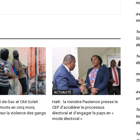
no
av
mo
1
Si
dé
1
dé
mo
Th
av
ACTUALITÉ
un
-de-Sac et Cité Soleil :
Haïti : la ministre Paulemon presse le
morts en cinq mois,
CEP d’accélérer le processus
1w
 sur la violence des gangs
électoral et d’engager le pays en «
su
mode électoral »
d
1