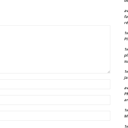
de
av
fa
ré
1w
PI
1w
pl
su
1
Ja
Nom
av
:*
PM
Email
a
:*
1w
Site
Mu
:
1