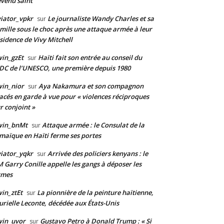
venu saint
iator_vpkr
Le journaliste Wandy Charles et sa
sur
mille sous le choc après une attaque armée à leur
sidence de Vivy Mitchell
in_gzEt
Haïti fait son entrée au conseil du
sur
DC de l’UNESCO, une première depuis 1980
in_nior
Aya Nakamura et son compagnon
sur
acés en garde à vue pour « violences réciproques
r conjoint »
win_bnMt
Attaque armée : le Consulat de la
sur
maïque en Haïti ferme ses portes
iator_yqkr
Arrivée des policiers kenyans : le
sur
 Garry Conille appelle les gangs à déposer les
rmes
in_ztEt
La pionnière de la peinture haïtienne,
sur
rielle Leconte, décédée aux États-Unis
win_uvor
Gustavo Petro à Donald Trump : « Si
sur