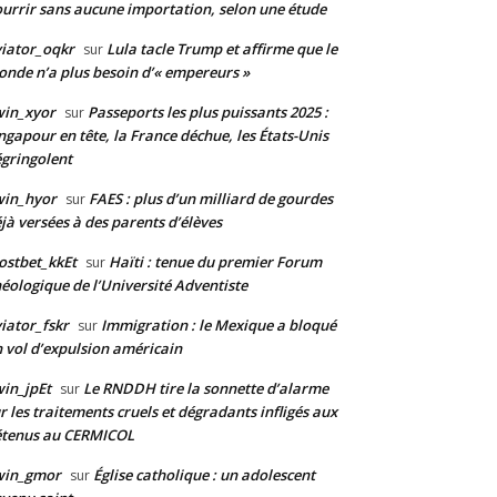
urrir sans aucune importation, selon une étude
iator_oqkr
Lula tacle Trump et affirme que le
sur
nde n’a plus besoin d’« empereurs »
win_xyor
Passeports les plus puissants 2025 :
sur
ngapour en tête, la France déchue, les États-Unis
gringolent
win_hyor
FAES : plus d’un milliard de gourdes
sur
jà versées à des parents d’élèves
stbet_kkEt
Haïti : tenue du premier Forum
sur
éologique de l’Université Adventiste
iator_fskr
Immigration : le Mexique a bloqué
sur
 vol d’expulsion américain
in_jpEt
Le RNDDH tire la sonnette d’alarme
sur
r les traitements cruels et dégradants infligés aux
étenus au CERMICOL
win_gmor
Église catholique : un adolescent
sur