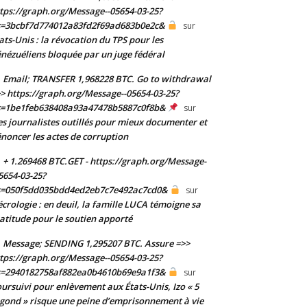
tps://graph.org/Message--05654-03-25?
s=3bcbf7d774012a83fd2f69ad683b0e2c&
sur
ats-Unis : la révocation du TPS pour les
nézuéliens bloquée par un juge fédéral
Email; TRANSFER 1,968228 BTC. Go to withdrawal
> https://graph.org/Message--05654-03-25?
s=1be1feb638408a93a47478b5887c0f8b&
sur
s journalistes outillés pour mieux documenter et
noncer les actes de corruption
+ 1.269468 BTC.GET - https://graph.org/Message-
5654-03-25?
s=050f5dd035bdd4ed2eb7c7e492ac7cd0&
sur
crologie : en deuil, la famille LUCA témoigne sa
atitude pour le soutien apporté
Message; SENDING 1,295207 BTC. Assure =>>
tps://graph.org/Message--05654-03-25?
s=2940182758af882ea0b4610b69e9a1f3&
sur
ursuivi pour enlèvement aux États-Unis, Izo « 5
gond » risque une peine d’emprisonnement à vie