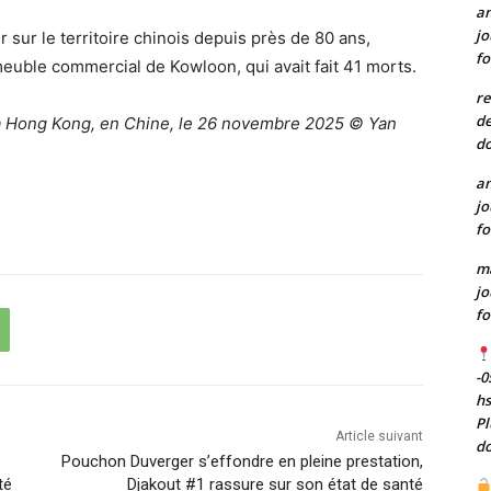
a
jo
 sur le territoire chinois depuis près de 80 ans,
fo
uble commercial de Kowloon, qui avait fait 41 morts.
re
de
 à Hong Kong, en Chine, le 26 novembre 2025 © Yan
do
a
jo
fo
m
jo
fo
-0
h
Pl
Article suivant
do
Pouchon Duverger s’effondre en pleine prestation,
té
Djakout #1 rassure sur son état de santé