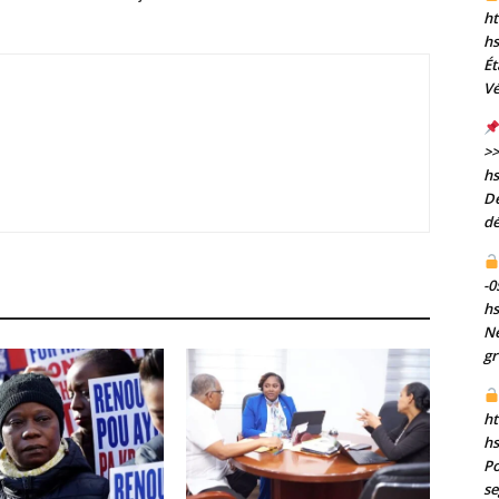
ht
h
Ét
Vé
>>
h
De
dé
-0
h
Né
gr
ht
h
Po
se