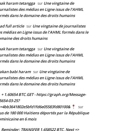
nak haram tetangga
Une vingtaine de
sur
urnalistes des médias en Ligne issus de l’AHML
rmés dans le domaine des droits humains
ad full article
Une vingtaine de journalistes
sur
s médias en Ligne issus de l’AHML formés dans le
maine des droits humains
nak haram tetangga
Une vingtaine de
sur
urnalistes des médias en Ligne issus de l’AHML
rmés dans le domaine des droits humains
akan babi haram
Une vingtaine de
sur
urnalistes des médias en Ligne issus de l’AHML
rmés dans le domaine des droits humains
+ 1.60654 BTC.GET - https://graph.org/Message-
5654-03-25?
s=4bb3641802e5bfd1fd6e05583fd80100&
sur
us de 180 000 Haïtiens déportés par la République
minicaine en 6 mois
Reminder: TRANSFER 1,658522 BTC. Next =>