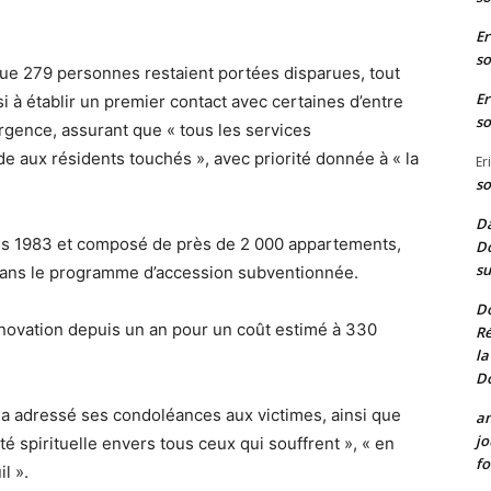
Er
so
 que 279 personnes restaient portées disparues, tout
Er
i à établir un premier contact avec certaines d’entre
so
’urgence, assurant que « tous les services
 aux résidents touchés », avec priorité donnée à « la
Er
so
Da
s 1983 et composé de près de 2 000 appartements,
Do
su
 dans le programme d’accession subventionnée.
D
e rénovation depuis un an pour un coût estimé à 330
Ré
la
D
g a adressé ses condoléances aux victimes, ainsi que
a
jo
té spirituelle envers tous ceux qui souffrent », « en
fo
l ».