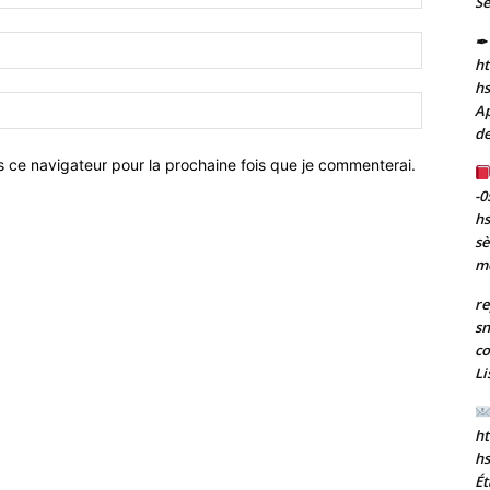
Se
:*
✒ 
Email
ht
:*
h
Site
Ap
:
de
s ce navigateur pour la prochaine fois que je commenterai.
-0
h
sè
m
re
sn
co
Li
ht
h
Ét