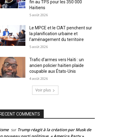
fin au TPS pour les 350 000
Haïtiens
5 août 2026
Le MPCE et le CIAT penchent sur
la planification urbaine et
l’aménagement du territoire
5 août 2026
Trafic d’armes vers Haïti : un
ancien policier haïtien plaide
coupable aux États-Unis
4 août 2026
Voir plus
RECENT COMMENTS
isme
Trump réagit à la création par Musk de
sur
n nouveau parti politique, « America Party »