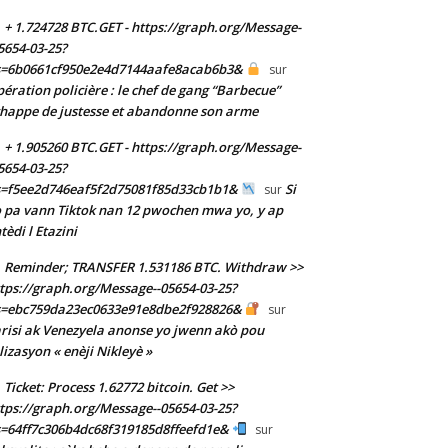
+ 1.724728 BTC.GET - https://graph.org/Message-
5654-03-25?
s=6b0661cf950e2e4d7144aafe8acab6b3&
sur
ération policière : le chef de gang “Barbecue”
happe de justesse et abandonne son arme
+ 1.905260 BTC.GET - https://graph.org/Message-
5654-03-25?
s=f5ee2d746eaf5f2d75081f85d33cb1b1&
Si
sur
 pa vann Tiktok nan 12 pwochen mwa yo, y ap
tèdi l Etazini
Reminder; TRANSFER 1.531186 BTC. Withdraw >>
tps://graph.org/Message--05654-03-25?
s=ebc759da23ec0633e91e8dbe2f928826&
sur
risi ak Venezyela anonse yo jwenn akò pou
ilizasyon « enèji Nikleyè »
Ticket: Process 1.62772 bitcoin. Get >>
tps://graph.org/Message--05654-03-25?
=64ff7c306b4dc68f319185d8ffeefd1e&
sur