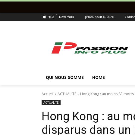
C
jeudi, août 6, 2026
Connec
-6.3
New York
QUI NOUS SOMME
HOME
Accueil
ACTUALITÉ
Hong Kong : au moins 83 morts e
ACTUALITÉ
Hong Kong : au mo
disparus dans un 