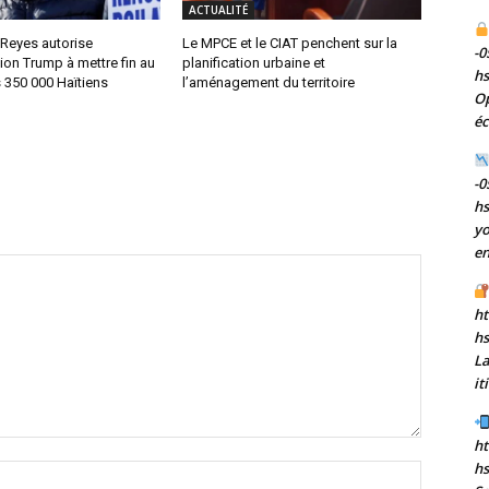
ACTUALITÉ
 Reyes autorise
Le MPCE et le CIAT penchent sur la
-0
tion Trump à mettre fin au
planification urbaine et
h
 350 000 Haïtiens
l’aménagement du territoire
Op
éc
-0
h
yo
en
ht
h
La
it
ht
hs
Nom