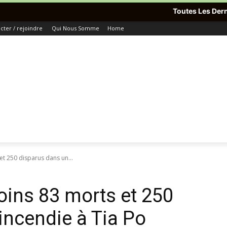
Toutes Les Dernières Informations
ter / rejoindre
Qui Nous Somme
Home
t 250 disparus dans un...
ins 83 morts et 250
incendie à Tia Po