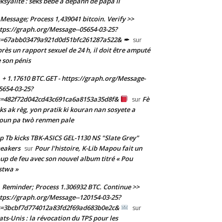
ksyalite : sèks bebe a depann de papa li
Message; Process 1,439041 bitcoin. Verify >>
tps://graph.org/Message--05654-03-25?
s=67abb03479a921d0d51bfc261287a522& ✒
sur
rès un rapport sexuel de 24 h, il doit être amputé
 son pénis
+ 1.17610 BTC.GET - https://graph.org/Message-
5654-03-25?
s=482f72d042cd43c691ca6a8153a35d8f&
Fè
sur
ks ak règ, yon pratik ki kouran nan sosyete a
oun pa twò renmen pale
p Tb kicks TBK-ASICS GEL-1130 NS "Slate Grey"
eakers
Pour l’histoire, K-Lib Mapou fait un
sur
up de feu avec son nouvel album titré « Pou
stwa »
Reminder; Process 1.306932 BTC. Continue >>
tps://graph.org/Message--120154-03-25?
s=3bcbf7d774012a83fd2f69ad683b0e2c&
sur
ats-Unis : la révocation du TPS pour les