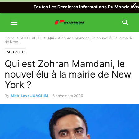
Toutes Les Dernières Informations Du Monde Avec Passi
Home
ACTUALITÉ
Qui est Zohran Mamdani, le nouvel élu à la mairie
de New...
ACTUALITÉ
Qui est Zohran Mamdani, le
nouvel élu à la mairie de New
York ?
By
Mith-Love JOACHIM
-
6 novembre 2025