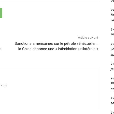
de
av
fa
ré
1w
PI
Article suivant
Sanctions américaines sur le pétrole vénézuélien :
1w
t
la Chine dénonce une « intimidation unilatérale »
pl
su
1
Ja
av
PM
s.com
a
1w
Mu
1