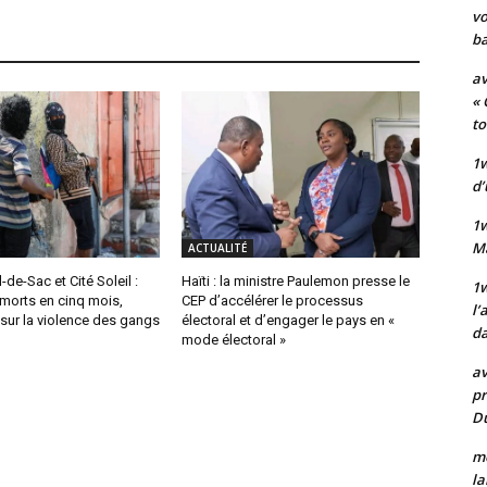
vo
ba
av
« 
to
1w
d’
1
M
ACTUALITÉ
-de-Sac et Cité Soleil :
Haïti : la ministre Paulemon presse le
1w
morts en cinq mois,
CEP d’accélérer le processus
l’
 sur la violence des gangs
électoral et d’engager le pays en «
da
mode électoral »
av
pr
Du
mo
la