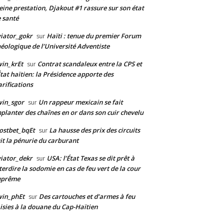
eine prestation, Djakout #1 rassure sur son état
 santé
iator_gokr
Haïti : tenue du premier Forum
sur
éologique de l’Université Adventiste
in_krEt
Contrat scandaleux entre la CPS et
sur
État haïtien: la Présidence apporte des
arifications
in_sgor
Un rappeur mexicain se fait
sur
planter des chaînes en or dans son cuir chevelu
ostbet_bqEt
La hausse des prix des circuits
sur
it la pénurie du carburant
iator_dekr
USA: l’État Texas se dit prêt à
sur
terdire la sodomie en cas de feu vert de la cour
uprême
win_phEt
Des cartouches et d’armes à feu
sur
isies à la douane du Cap-Haïtien