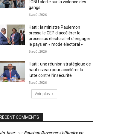
l’ONU alerte sur la violence des
gangs
6 août 2026
Haïti : la ministre Paulemon
presse le CEP d’accélérer le
processus électoral et d’engager
le pays en « mode électoral »
6 août 2026
Haïti : une réunion stratégique de
haut niveau pour accélérer la
lutte contre l’insécurité
5 août 2026
Voir plus
RECENT COMMENTS
win_heor
Pouchon Duverger s’effondre en
sur