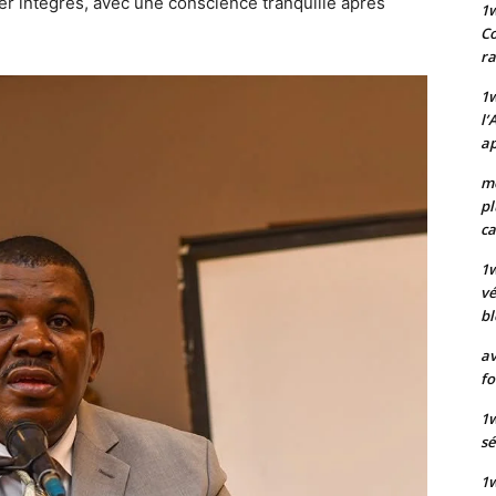
er intègres, avec une conscience tranquille après
1
Co
ra
1w
l’
ap
mo
pl
ca
1
vé
bl
av
fo
1w
sé
1w