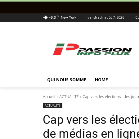
C
vendredi, août 7, 2026
Co
-6.3
New York
QUI NOUS SOMME
HOME
Accueil
ACTUALITÉ
Cap vers les élections : des jour
ACTUALITÉ
Cap vers les électi
de médias en lign