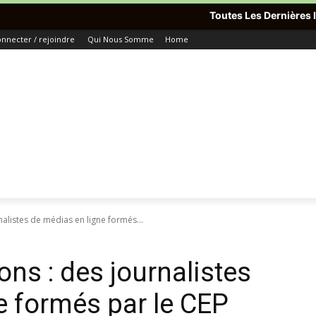
Toutes Les Dernières Informations Du Mond
nnecter / rejoindre
Qui Nous Somme
Home
nalistes de médias en ligne formés...
ons : des journalistes
e formés par le CEP