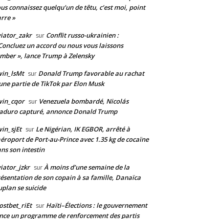
us connaissez quelqu’un de têtu, c’est moi, point
rre »
iator_zakr
Conflit russo-ukrainien :
sur
Concluez un accord ou nous vous laissons
mber », lance Trump à Zelensky
in_lsMt
Donald Trump favorable au rachat
sur
une partie de TikTok par Elon Musk
win_cqor
Venezuela bombardé, Nicolás
sur
aduro capturé, annonce Donald Trump
in_sjEt
Le Nigérian, IK EGBOR, arrêté à
sur
aéroport de Port-au-Prince avec 1.35 kg de cocaïne
ns son intestin
iator_jzkr
À moins d’une semaine de la
sur
ésentation de son copain à sa famille, Danaïca
plan se suicide
stbet_riEt
Haïti–Élections : le gouvernement
sur
nce un programme de renforcement des partis