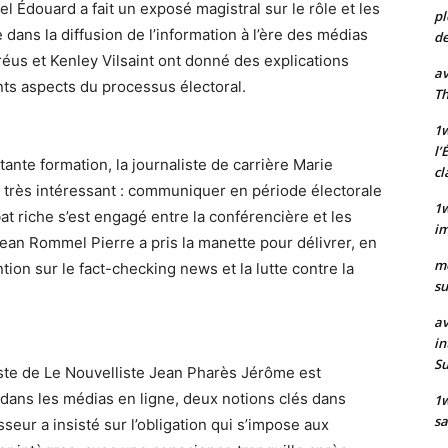
nel Édouard a fait un exposé magistral sur le rôle et les
pl
 dans la diffusion de l’information à l’ère des médias
de
réus et Kenley Vilsaint ont donné des explications
av
nts aspects du processus électoral.
Th
1w
l’
ante formation, la journaliste de carrière Marie
cl
 très intéressant : communiquer en période électorale
1w
bat riche s’est engagé entre la conférencière et les
im
Jean Rommel Pierre a pris la manette pour délivrer, en
m
tion sur le fact-checking news et la lutte contre la
su
av
in
S
aliste de Le Nouvelliste Jean Pharès Jérôme est
» dans les médias en ligne, deux notions clés dans
1
sa
sseur a insisté sur l’obligation qui s’impose aux