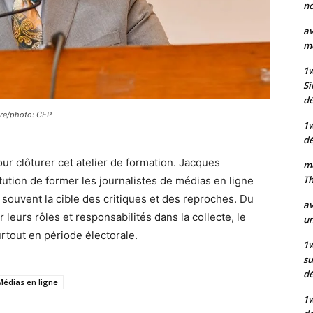
no
av
mo
1
Si
dé
ire/photo: CEP
1
dé
ur clôturer cet atelier de formation. Jacques
mo
Th
itution de former les journalistes de médias en ligne
t souvent la cible des critiques et des reproches. Du
av
r leurs rôles et responsabilités dans la collecte, le
un
surtout en période électorale.
1w
su
d
Médias en ligne
1