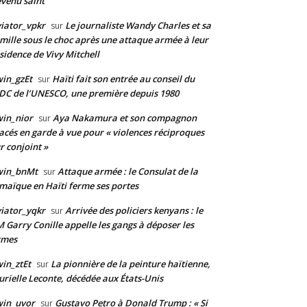
venu saint
iator_vpkr
Le journaliste Wandy Charles et sa
sur
mille sous le choc après une attaque armée à leur
sidence de Vivy Mitchell
in_gzEt
Haïti fait son entrée au conseil du
sur
DC de l’UNESCO, une première depuis 1980
in_nior
Aya Nakamura et son compagnon
sur
acés en garde à vue pour « violences réciproques
r conjoint »
win_bnMt
Attaque armée : le Consulat de la
sur
maïque en Haïti ferme ses portes
iator_yqkr
Arrivée des policiers kenyans : le
sur
 Garry Conille appelle les gangs à déposer les
rmes
in_ztEt
La pionnière de la peinture haïtienne,
sur
rielle Leconte, décédée aux États-Unis
win_uvor
Gustavo Petro à Donald Trump : « Si
sur