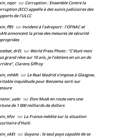
win_nqor
Corruption : Ensemble Contre la
sur
rruption (ECC) appelle à des suivis judiciaires des
pports de l’ULCC
in_ffEt
Incident à l’aéroport : l’OFNAC et
sur
AAN annoncent la prise des mesures de sécurité
propriées
stbet_drEt
World Press Photo : “C’était mon
sur
us grand rêve sur 10 ans, je l’obtiens en un an de
rrière”, Clarens Siffroy
win_mhMt
Le Real Madrid s’impose à Glasgow,
sur
ritable inquiétude pour Benzema sorti sur
essure
iator_uakr
Elon Musk en route vers une
sur
rtune de 1 000 milliards de dollars
in_kfor
La France médite sur la situation
sur
curitaire d’Haïti
in_okEt
Guyana : le seul pays capable de se
sur