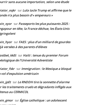
urrir sans aucune importation, selon une étude
iator_oqkr
Lula tacle Trump et affirme que le
sur
nde n’a plus besoin d’« empereurs »
win_xyor
Passeports les plus puissants 2025 :
sur
ngapour en tête, la France déchue, les États-Unis
gringolent
win_hyor
FAES : plus d’un milliard de gourdes
sur
jà versées à des parents d’élèves
stbet_kkEt
Haïti : tenue du premier Forum
sur
éologique de l’Université Adventiste
iator_fskr
Immigration : le Mexique a bloqué
sur
 vol d’expulsion américain
in_jpEt
Le RNDDH tire la sonnette d’alarme
sur
r les traitements cruels et dégradants infligés aux
étenus au CERMICOL
win_gmor
Église catholique : un adolescent
sur