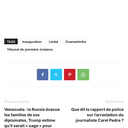
TAGS
Inauguration
Limbé
Ouanaminthe
Tribunal de première instance
Previous article
Next article
Venezuela : la Russie évacue
Que dit le rapport de police
les familles de ses
sur l’arrestation du
diplomates, Trump estime
journaliste Carel Pedre ?
qu’il serait « sage » pour