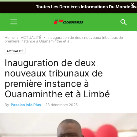
Toutes Les Dernières Informations Du Monde Avec Pass
Home
ACTUALITÉ
Inauguration de deux nouveaux tribunaux de
première instance à Ouanaminthe et à...
ACTUALITÉ
Inauguration de deux
nouveaux tribunaux de
première instance à
Ouanaminthe et à Limbé
By
Passion Info Plus
-
23 décembre 2025