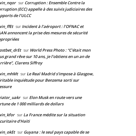
win_nqor
Corruption : Ensemble Contre la
sur
rruption (ECC) appelle à des suivis judiciaires des
pports de l’ULCC
in_ffEt
Incident à l’aéroport : l’OFNAC et
sur
AAN annoncent la prise des mesures de sécurité
propriées
stbet_drEt
World Press Photo : “C’était mon
sur
us grand rêve sur 10 ans, je l’obtiens en un an de
rrière”, Clarens Siffroy
win_mhMt
Le Real Madrid s’impose à Glasgow,
sur
ritable inquiétude pour Benzema sorti sur
essure
iator_uakr
Elon Musk en route vers une
sur
rtune de 1 000 milliards de dollars
in_kfor
La France médite sur la situation
sur
curitaire d’Haïti
in_okEt
Guyana : le seul pays capable de se
sur