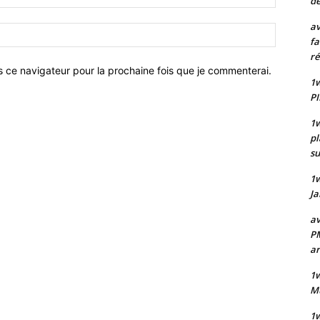
de
:*
av
Site
fa
:
ré
s ce navigateur pour la prochaine fois que je commenterai.
1w
PI
1w
pl
su
1
Ja
av
PM
a
1w
Mu
1