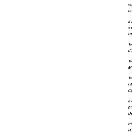
vo
ba
av
« 
to
1w
d’
1
M
1w
l’
da
av
pr
Du
mo
la