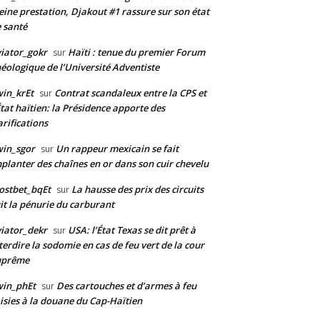
eine prestation, Djakout #1 rassure sur son état
 santé
iator_gokr
Haïti : tenue du premier Forum
sur
éologique de l’Université Adventiste
in_krEt
Contrat scandaleux entre la CPS et
sur
État haïtien: la Présidence apporte des
arifications
in_sgor
Un rappeur mexicain se fait
sur
planter des chaînes en or dans son cuir chevelu
ostbet_bqEt
La hausse des prix des circuits
sur
it la pénurie du carburant
iator_dekr
USA: l’État Texas se dit prêt à
sur
terdire la sodomie en cas de feu vert de la cour
uprême
win_phEt
Des cartouches et d’armes à feu
sur
isies à la douane du Cap-Haïtien