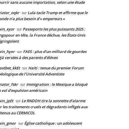
urrir sans aucune importation, selon une étude
iator_oqkr
Lula tacle Trump et affirme que le
sur
nde n’a plus besoin d’« empereurs »
win_xyor
Passeports les plus puissants 2025 :
sur
ngapour en tête, la France déchue, les États-Unis
gringolent
win_hyor
FAES : plus d’un milliard de gourdes
sur
jà versées à des parents d’élèves
stbet_kkEt
Haïti : tenue du premier Forum
sur
éologique de l’Université Adventiste
iator_fskr
Immigration : le Mexique a bloqué
sur
 vol d’expulsion américain
in_jpEt
Le RNDDH tire la sonnette d’alarme
sur
r les traitements cruels et dégradants infligés aux
étenus au CERMICOL
win_gmor
Église catholique : un adolescent
sur