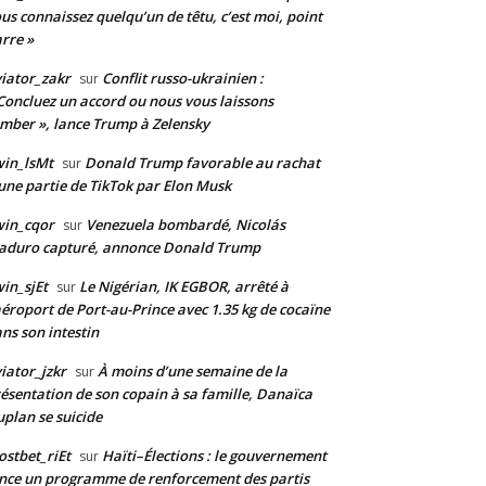
us connaissez quelqu’un de têtu, c’est moi, point
rre »
iator_zakr
Conflit russo-ukrainien :
sur
Concluez un accord ou nous vous laissons
mber », lance Trump à Zelensky
in_lsMt
Donald Trump favorable au rachat
sur
une partie de TikTok par Elon Musk
win_cqor
Venezuela bombardé, Nicolás
sur
aduro capturé, annonce Donald Trump
in_sjEt
Le Nigérian, IK EGBOR, arrêté à
sur
aéroport de Port-au-Prince avec 1.35 kg de cocaïne
ns son intestin
iator_jzkr
À moins d’une semaine de la
sur
ésentation de son copain à sa famille, Danaïca
plan se suicide
stbet_riEt
Haïti–Élections : le gouvernement
sur
nce un programme de renforcement des partis