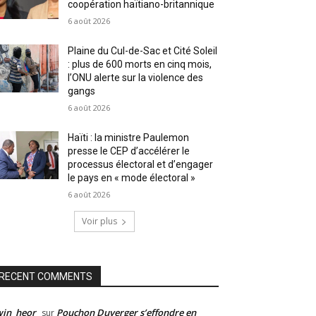
coopération haïtiano-britannique
6 août 2026
Plaine du Cul-de-Sac et Cité Soleil
: plus de 600 morts en cinq mois,
l’ONU alerte sur la violence des
gangs
6 août 2026
Haïti : la ministre Paulemon
presse le CEP d’accélérer le
processus électoral et d’engager
le pays en « mode électoral »
6 août 2026
Voir plus
RECENT COMMENTS
win_heor
Pouchon Duverger s’effondre en
sur