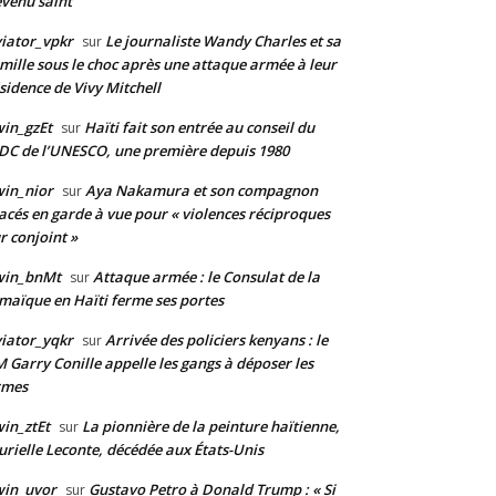
venu saint
iator_vpkr
Le journaliste Wandy Charles et sa
sur
mille sous le choc après une attaque armée à leur
sidence de Vivy Mitchell
in_gzEt
Haïti fait son entrée au conseil du
sur
DC de l’UNESCO, une première depuis 1980
in_nior
Aya Nakamura et son compagnon
sur
acés en garde à vue pour « violences réciproques
r conjoint »
win_bnMt
Attaque armée : le Consulat de la
sur
maïque en Haïti ferme ses portes
iator_yqkr
Arrivée des policiers kenyans : le
sur
 Garry Conille appelle les gangs à déposer les
rmes
in_ztEt
La pionnière de la peinture haïtienne,
sur
rielle Leconte, décédée aux États-Unis
win_uvor
Gustavo Petro à Donald Trump : « Si
sur