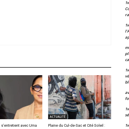
1
Co
ra
1w
l’
ap
mo
pl
ca
1
vé
bl
av
fo
1w
sé
ACTUALITÉ
1w
 s’entretient avec Uma
Plaine du Cul-de-Sac et Cité Soleil :