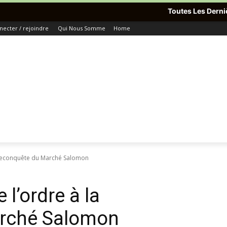
Toutes Les Dernières Informations 
necter / rejoindre
Qui Nous Somme
Home
la reconquête du Marché Salomon
e l’ordre à la
arché Salomon