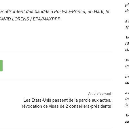
pl
de
H affrontent des bandits à Port-au-Prince, en Haïti, le
OR DAVID LORENS / EPA/MAXPPP
av
Th
1w
l’
cl
1w
im
m
su
av
Article suivant
in
Les États-Unis passent de la parole aux actes,
S
révocation de visas de 2 conseillers-présidents
1
sa