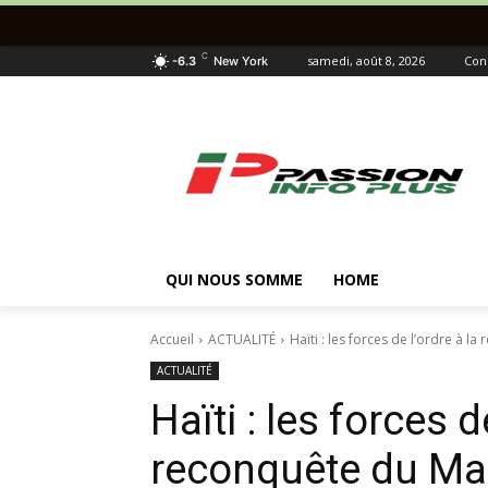
C
samedi, août 8, 2026
Con
-6.3
New York
QUI NOUS SOMME
HOME
Accueil
ACTUALITÉ
Haïti : les forces de l’ordre à 
ACTUALITÉ
Haïti : les forces d
reconquête du M