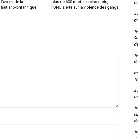
l’avenir de la
plus de 600 morts en cinq mois,
no
haïtiano-britannique
l’ONU alerte sur la violence des gangs
av
mo
1
Si
dé
1
dé
mo
Th
av
un
1w
su
Nom
d
:*
1
Email