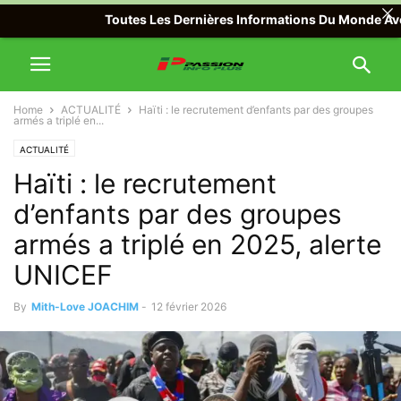
Toutes Les Dernières Informations Du Monde Avec Pass
Home
ACTUALITÉ
Haïti : le recrutement d’enfants par des groupes
armés a triplé en...
ACTUALITÉ
Haïti : le recrutement
d’enfants par des groupes
armés a triplé en 2025, alerte
UNICEF
By
Mith-Love JOACHIM
-
12 février 2026