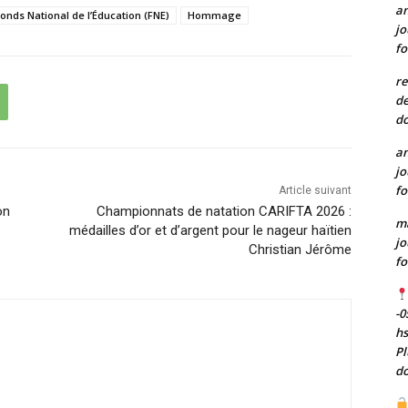
a
onds National de l’Éducation (FNE)
Hommage
jo
fo
re
de
do
a
jo
fo
Article suivant
on
Championnats de natation CARIFTA 2026 :
m
médailles d’or et d’argent pour le nageur haïtien
jo
Christian Jérôme
fo
-0
h
Pl
do