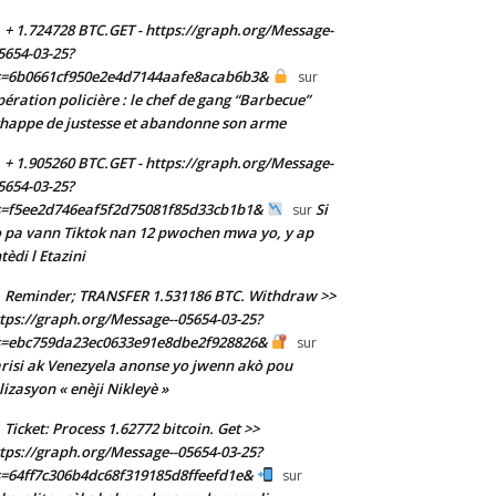
+ 1.724728 BTC.GET - https://graph.org/Message-
5654-03-25?
s=6b0661cf950e2e4d7144aafe8acab6b3&
sur
ération policière : le chef de gang “Barbecue”
happe de justesse et abandonne son arme
+ 1.905260 BTC.GET - https://graph.org/Message-
5654-03-25?
s=f5ee2d746eaf5f2d75081f85d33cb1b1&
Si
sur
 pa vann Tiktok nan 12 pwochen mwa yo, y ap
tèdi l Etazini
Reminder; TRANSFER 1.531186 BTC. Withdraw >>
tps://graph.org/Message--05654-03-25?
s=ebc759da23ec0633e91e8dbe2f928826&
sur
risi ak Venezyela anonse yo jwenn akò pou
ilizasyon « enèji Nikleyè »
Ticket: Process 1.62772 bitcoin. Get >>
tps://graph.org/Message--05654-03-25?
=64ff7c306b4dc68f319185d8ffeefd1e&
sur