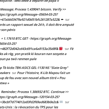
ksyalite : sèks bebe a depann de papa li
Message; Process 1,439041 bitcoin. Verify >>
tps://graph.org/Message--05654-03-25?
s=67abb03479a921d0d51bfc261287a522& ✒
sur
rès un rapport sexuel de 24 h, il doit être amputé
 son pénis
+ 1.17610 BTC.GET - https://graph.org/Message-
5654-03-25?
s=482f72d042cd43c691ca6a8153a35d8f&
Fè
sur
ks ak règ, yon pratik ki kouran nan sosyete a
oun pa twò renmen pale
p Tb kicks TBK-ASICS GEL-1130 NS "Slate Grey"
eakers
Pour l’histoire, K-Lib Mapou fait un
sur
up de feu avec son nouvel album titré « Pou
stwa »
Reminder; Process 1.306932 BTC. Continue >>
tps://graph.org/Message--120154-03-25?
s=3bcbf7d774012a83fd2f69ad683b0e2c&
sur
ats-Unis : la révocation du TPS pour les