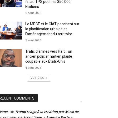
fin au TPS pour les 350 000
Haïtiens
5 août 2026
Le MPCE et le CIAT penchent sur
la planification urbaine et
l’aménagement du territoire
5 août 2026
Trafic d’armes vers Haïti : un
ancien policier haïtien plaide
coupable aux États-Unis
4 août 2026
Voir plus
RECENT COMMENTS
isme
Trump réagit à la création par Musk de
sur
n nouveau parti politique, « America Party »