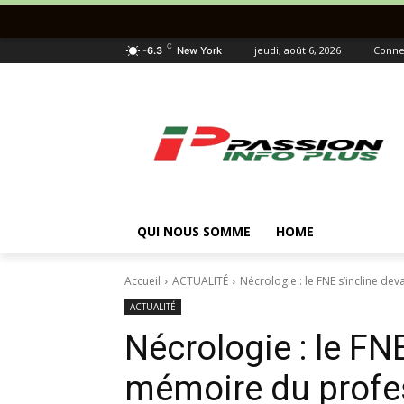
C
jeudi, août 6, 2026
Connec
-6.3
New York
QUI NOUS SOMME
HOME
Accueil
ACTUALITÉ
Nécrologie : le FNE s’incline de
ACTUALITÉ
Nécrologie : le FNE
mémoire du profe