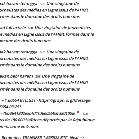
nak haram tetangga
Une vingtaine de
sur
urnalistes des médias en Ligne issus de l’AHML
rmés dans le domaine des droits humains
ad full article
Une vingtaine de journalistes
sur
s médias en Ligne issus de l’AHML formés dans le
maine des droits humains
nak haram tetangga
Une vingtaine de
sur
urnalistes des médias en Ligne issus de l’AHML
rmés dans le domaine des droits humains
akan babi haram
Une vingtaine de
sur
urnalistes des médias en Ligne issus de l’AHML
rmés dans le domaine des droits humains
+ 1.60654 BTC.GET - https://graph.org/Message-
5654-03-25?
s=4bb3641802e5bfd1fd6e05583fd80100&
sur
us de 180 000 Haïtiens déportés par la République
minicaine en 6 mois
Reminder: TRANSFER 1,658522 BTC. Next =>