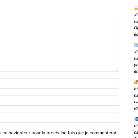
-0
h
Op
éc
-0
h
yo
en
Nom
:*
ht
h
Email
La
:*
it
Site
:
ht
hs
s ce navigateur pour la prochaine fois que je commenterai.