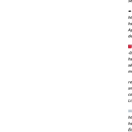
Se
✒ 
ht
h
Ap
de
-0
h
sè
m
re
sn
co
Li
ht
h
Ét