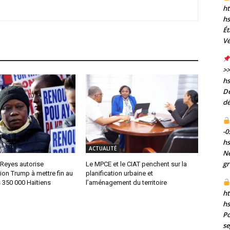
ht
h
Ét
Vé
>>
h
De
dé
-0
h
ACTUALITÉ
Né
gr
 Reyes autorise
Le MPCE et le CIAT penchent sur la
tion Trump à mettre fin au
planification urbaine et
 350 000 Haïtiens
l’aménagement du territoire
ht
h
Po
se