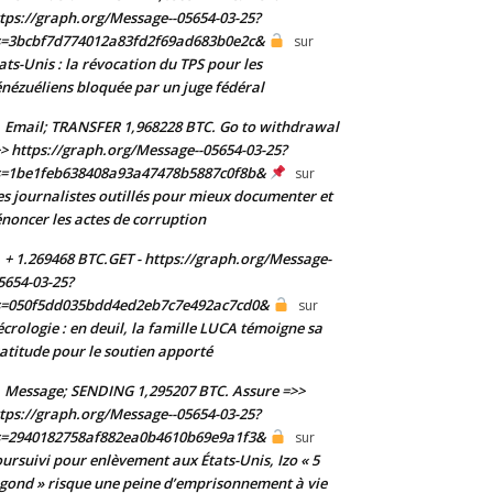
tps://graph.org/Message--05654-03-25?
s=3bcbf7d774012a83fd2f69ad683b0e2c&
sur
ats-Unis : la révocation du TPS pour les
nézuéliens bloquée par un juge fédéral
Email; TRANSFER 1,968228 BTC. Go to withdrawal
> https://graph.org/Message--05654-03-25?
s=1be1feb638408a93a47478b5887c0f8b&
sur
s journalistes outillés pour mieux documenter et
noncer les actes de corruption
+ 1.269468 BTC.GET - https://graph.org/Message-
5654-03-25?
s=050f5dd035bdd4ed2eb7c7e492ac7cd0&
sur
crologie : en deuil, la famille LUCA témoigne sa
atitude pour le soutien apporté
Message; SENDING 1,295207 BTC. Assure =>>
tps://graph.org/Message--05654-03-25?
s=2940182758af882ea0b4610b69e9a1f3&
sur
ursuivi pour enlèvement aux États-Unis, Izo « 5
gond » risque une peine d’emprisonnement à vie