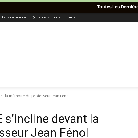
Toutes Les Dernières Informations Du 
ter / rejoindre
Qui Nous Somme
Home
vant la mémoire du professeur Jean Fénol...
 s’incline devant la
sseur Jean Fénol