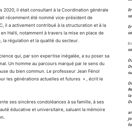
Er
2020, il était consultant à la Coordination générale
so
vait récemment été nommé vice-président de
l a activement contribué à la structuration et à la
Er
so
en Haïti, notamment à travers la mise en place de
la régulation et la qualité du secteur.
Er
so
ience qui, par son expertise inégalée, a su poser sa
Da
tional. Un homme au parcours marqué par le sens du
Do
 cause du bien commun. Le professeur Jean Fénol
su
r les générations actuelles et futures » , écrit le
D
Ré
la
D
ente ses sincères condoléances à sa famille, à ses
uté éducative et universitaire, saluant la mémoire
a
on.
jo
fo