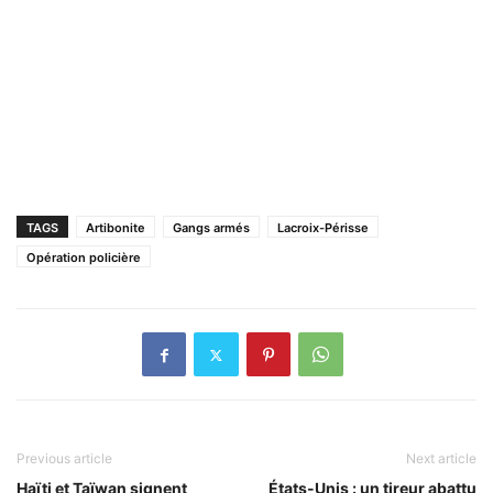
TAGS
Artibonite
Gangs armés
Lacroix-Périsse
Opération policière
Previous article
Next article
Haïti et Taïwan signent
États-Unis : un tireur abattu