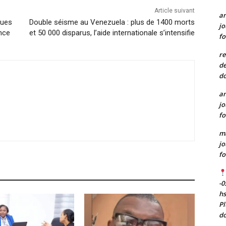
Article suivant
a
ques
Double séisme au Venezuela : plus de 1400 morts
jo
nce
et 50 000 disparus, l’aide internationale s’intensifie
fo
re
de
do
a
jo
fo
m
jo
fo
-0
h
Pl
do