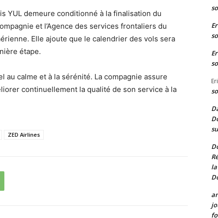
so
is YUL demeure conditionné à la finalisation du
Er
ompagnie et l’Agence des services frontaliers du
so
rienne. Elle ajoute que le calendrier des vols sera
nière étape.
Er
so
el au calme et à la sérénité. La compagnie assure
Er
iorer continuellement la qualité de son service à la
so
Da
Do
su
ZED Airlines
D
Ré
la
D
a
jo
fo