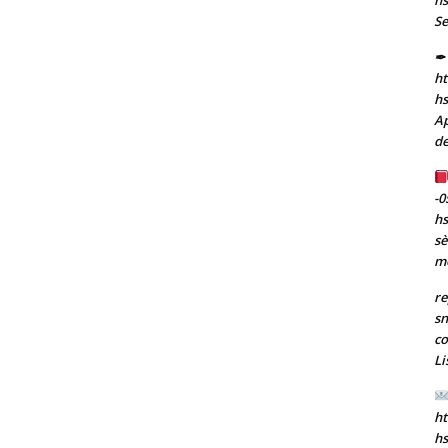
Se
✒ 
ht
h
Ap
de
-0
h
sè
m
re
sn
co
Li
ht
h