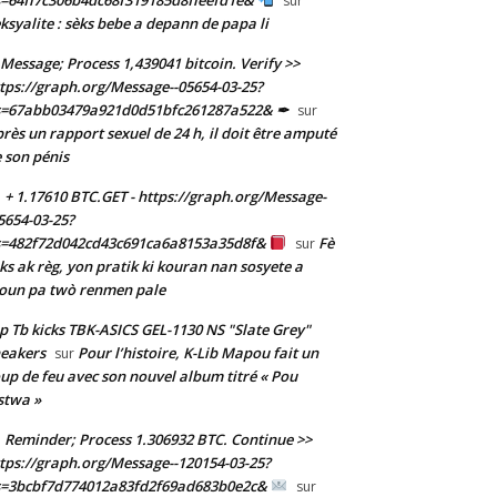
sur
ksyalite : sèks bebe a depann de papa li
Message; Process 1,439041 bitcoin. Verify >>
tps://graph.org/Message--05654-03-25?
s=67abb03479a921d0d51bfc261287a522& ✒
sur
rès un rapport sexuel de 24 h, il doit être amputé
 son pénis
+ 1.17610 BTC.GET - https://graph.org/Message-
5654-03-25?
s=482f72d042cd43c691ca6a8153a35d8f&
Fè
sur
ks ak règ, yon pratik ki kouran nan sosyete a
oun pa twò renmen pale
p Tb kicks TBK-ASICS GEL-1130 NS "Slate Grey"
eakers
Pour l’histoire, K-Lib Mapou fait un
sur
up de feu avec son nouvel album titré « Pou
stwa »
Reminder; Process 1.306932 BTC. Continue >>
tps://graph.org/Message--120154-03-25?
s=3bcbf7d774012a83fd2f69ad683b0e2c&
sur