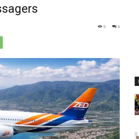
ssagers
0
0