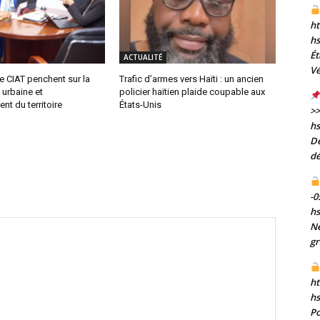
ht
h
Ét
ACTUALITÉ
Vé
e CIAT penchent sur la
Trafic d’armes vers Haïti : un ancien
 urbaine et
policier haïtien plaide coupable aux
t du territoire
États-Unis
>>
h
De
dé
-0
h
Né
gr
ht
h
Po