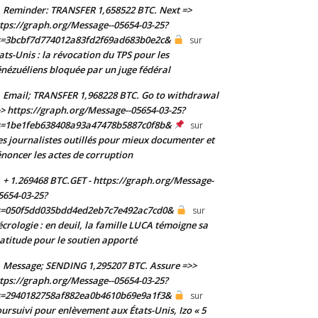
Reminder: TRANSFER 1,658522 BTC. Next =>
tps://graph.org/Message--05654-03-25?
s=3bcbf7d774012a83fd2f69ad683b0e2c&
sur
ats-Unis : la révocation du TPS pour les
nézuéliens bloquée par un juge fédéral
Email; TRANSFER 1,968228 BTC. Go to withdrawal
> https://graph.org/Message--05654-03-25?
s=1be1feb638408a93a47478b5887c0f8b&
sur
s journalistes outillés pour mieux documenter et
noncer les actes de corruption
+ 1.269468 BTC.GET - https://graph.org/Message-
5654-03-25?
s=050f5dd035bdd4ed2eb7c7e492ac7cd0&
sur
crologie : en deuil, la famille LUCA témoigne sa
atitude pour le soutien apporté
Message; SENDING 1,295207 BTC. Assure =>>
tps://graph.org/Message--05654-03-25?
s=2940182758af882ea0b4610b69e9a1f3&
sur
ursuivi pour enlèvement aux États-Unis, Izo « 5