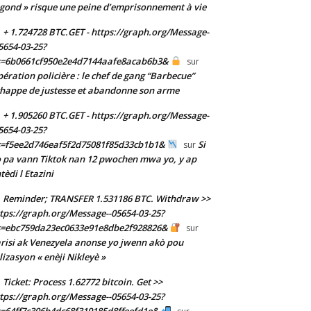
gond » risque une peine d’emprisonnement à vie
+ 1.724728 BTC.GET - https://graph.org/Message-
5654-03-25?
s=6b0661cf950e2e4d7144aafe8acab6b3&
sur
ération policière : le chef de gang “Barbecue”
happe de justesse et abandonne son arme
+ 1.905260 BTC.GET - https://graph.org/Message-
5654-03-25?
s=f5ee2d746eaf5f2d75081f85d33cb1b1&
Si
sur
 pa vann Tiktok nan 12 pwochen mwa yo, y ap
tèdi l Etazini
Reminder; TRANSFER 1.531186 BTC. Withdraw >>
tps://graph.org/Message--05654-03-25?
s=ebc759da23ec0633e91e8dbe2f928826&
sur
risi ak Venezyela anonse yo jwenn akò pou
ilizasyon « enèji Nikleyè »
Ticket: Process 1.62772 bitcoin. Get >>
tps://graph.org/Message--05654-03-25?
=64ff7c306b4dc68f319185d8ffeefd1e&