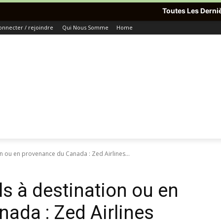
Toutes Les Dernières Informations D
onnecter / rejoindre
Qui Nous Somme
Home
on ou en provenance du Canada : Zed Airlines...
ls à destination ou en
ada : Zed Airlines