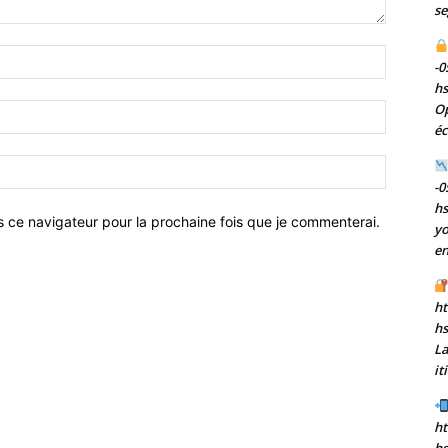
se
Nom
-0
:*
h
Op
Email
éc
:*
Site
:
-0
h
s ce navigateur pour la prochaine fois que je commenterai.
yo
en
ht
h
La
it
ht
hs