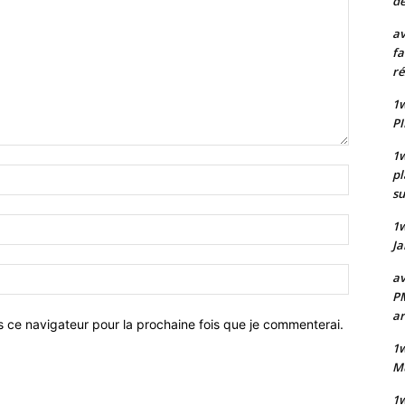
de
av
fa
ré
1w
PI
1w
Nom
pl
:*
su
Email
1
:*
Ja
Site
av
:
PM
a
s ce navigateur pour la prochaine fois que je commenterai.
1w
Mu
1