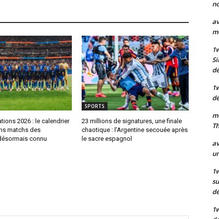
no
av
mo
1
Si
dé
1
dé
SPORTS
mo
tions 2026 : le calendrier
23 millions de signatures, une finale
Th
ns matchs des
chaotique : l’Argentine secouée après
désormais connu
le sacre espagnol
av
un
1w
su
d
1