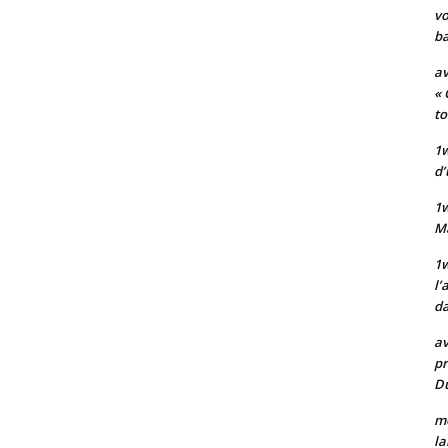
vo
ba
av
« 
to
1w
d’
1
M
1w
l’
da
av
pr
Du
mo
la