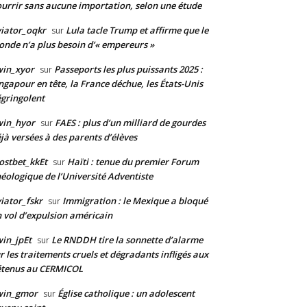
urrir sans aucune importation, selon une étude
iator_oqkr
Lula tacle Trump et affirme que le
sur
nde n’a plus besoin d’« empereurs »
win_xyor
Passeports les plus puissants 2025 :
sur
ngapour en tête, la France déchue, les États-Unis
gringolent
win_hyor
FAES : plus d’un milliard de gourdes
sur
jà versées à des parents d’élèves
stbet_kkEt
Haïti : tenue du premier Forum
sur
éologique de l’Université Adventiste
iator_fskr
Immigration : le Mexique a bloqué
sur
 vol d’expulsion américain
in_jpEt
Le RNDDH tire la sonnette d’alarme
sur
r les traitements cruels et dégradants infligés aux
étenus au CERMICOL
win_gmor
Église catholique : un adolescent
sur