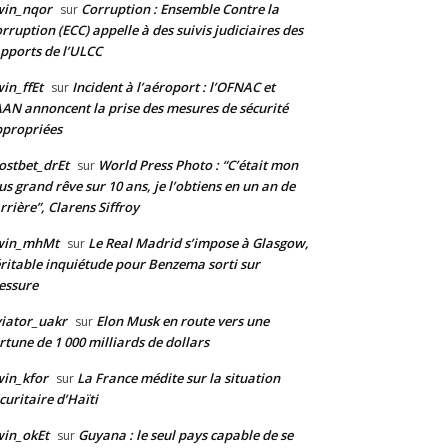
win_nqor
Corruption : Ensemble Contre la
sur
rruption (ECC) appelle à des suivis judiciaires des
pports de l’ULCC
in_ffEt
Incident à l’aéroport : l’OFNAC et
sur
AAN annoncent la prise des mesures de sécurité
propriées
stbet_drEt
World Press Photo : “C’était mon
sur
us grand rêve sur 10 ans, je l’obtiens en un an de
rrière”, Clarens Siffroy
win_mhMt
Le Real Madrid s’impose à Glasgow,
sur
ritable inquiétude pour Benzema sorti sur
essure
iator_uakr
Elon Musk en route vers une
sur
rtune de 1 000 milliards de dollars
in_kfor
La France médite sur la situation
sur
curitaire d’Haïti
in_okEt
Guyana : le seul pays capable de se
sur