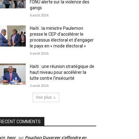
l’ONU alerte sur la violence des
gangs
6 août 2026
Haïti : la ministre Paulemon
presse le CEP d’accélérer le
processus électoral et d’engager
le pays en « mode électoral »
6 août 2026
Haïti : une réunion stratégique de
haut niveau pour accélérer la
lutte contre l’insécurité
5 août 2026
Voir plus
RECENT COMMENTS
win_heor
Pouchon Duverger s’effondre en
sur