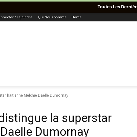
Toutes Les Dernières Informations Du
nnecter / rejoindre
Qui Nous Somme
Home
rstar haïtienne Melchie Daelle Dumornay
distingue la superstar
 Daelle Dumornay