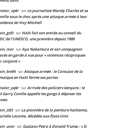
venu saint
iator_vpkr
Le journaliste Wandy Charles et sa
sur
mille sous le choc après une attaque armée à leur
sidence de Vivy Mitchell
in_gzEt
Haïti fait son entrée au conseil du
sur
DC de l’UNESCO, une première depuis 1980
in_nior
Aya Nakamura et son compagnon
sur
acés en garde à vue pour « violences réciproques
r conjoint »
win_bnMt
Attaque armée : le Consulat de la
sur
maïque en Haïti ferme ses portes
iator_yqkr
Arrivée des policiers kenyans : le
sur
 Garry Conille appelle les gangs à déposer les
rmes
in_ztEt
La pionnière de la peinture haïtienne,
sur
rielle Leconte, décédée aux États-Unis
win_uvor
Gustavo Petro à Donald Trump : « Si
sur