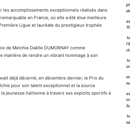
pl
our les accomplissements exceptionnels réalisés dans
de
n remarquable en France, où elle a été élue meilleure
av
remière Ligue et lauréate du prestigieux trophée
Th
1w
l’
 choix de Melchie Daëlle DUMORNAY comme
cl
une manière de rendre un vibrant hommage à son
1w
im
m
avait déjà décerné, en décembre dernier, le Prix du
su
chie pour son talent exceptionnel et la source
 la jeunesse haïtienne à travers ses exploits sportifs à
av
in
S
1
sa