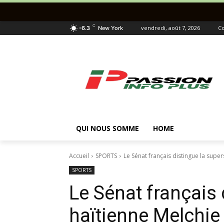
C
vendredi, août 7, 2026
Co
-6.3
New York
QUI NOUS SOMME
HOME
Accueil
SPORTS
Le Sénat français distingue la supe
SPORTS
Le Sénat français 
haïtienne Melchie