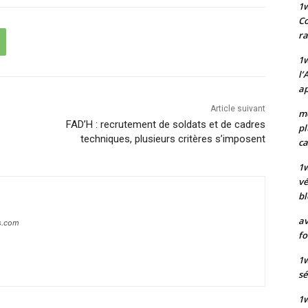
1
Co
ra
1w
l’
ap
Article suivant
mo
FAD’H : recrutement de soldats et de cadres
pl
techniques, plusieurs critères s’imposent
ca
1
vé
bl
av
s.com
fo
1w
sé
1w