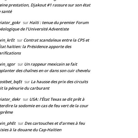
eine prestation, Djakout #1 rassure sur son état
 santé
iator_gokr
Haïti : tenue du premier Forum
sur
éologique de l’Université Adventiste
in_krEt
Contrat scandaleux entre la CPS et
sur
État haïtien: la Présidence apporte des
arifications
in_sgor
Un rappeur mexicain se fait
sur
planter des chaînes en or dans son cuir chevelu
ostbet_bqEt
La hausse des prix des circuits
sur
it la pénurie du carburant
iator_dekr
USA: l’État Texas se dit prêt à
sur
terdire la sodomie en cas de feu vert de la cour
uprême
win_phEt
Des cartouches et d’armes à feu
sur
isies à la douane du Cap-Haïtien