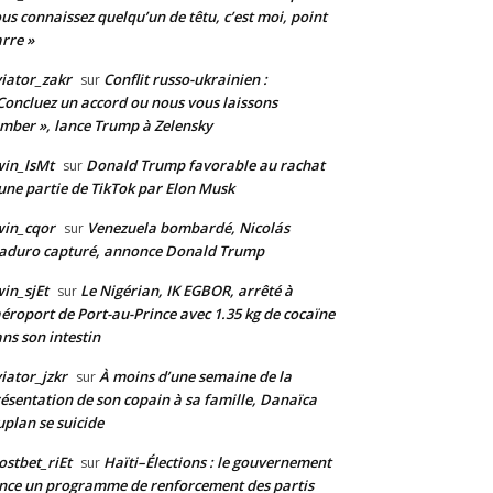
us connaissez quelqu’un de têtu, c’est moi, point
rre »
iator_zakr
Conflit russo-ukrainien :
sur
Concluez un accord ou nous vous laissons
mber », lance Trump à Zelensky
in_lsMt
Donald Trump favorable au rachat
sur
une partie de TikTok par Elon Musk
win_cqor
Venezuela bombardé, Nicolás
sur
aduro capturé, annonce Donald Trump
in_sjEt
Le Nigérian, IK EGBOR, arrêté à
sur
aéroport de Port-au-Prince avec 1.35 kg de cocaïne
ns son intestin
iator_jzkr
À moins d’une semaine de la
sur
ésentation de son copain à sa famille, Danaïca
plan se suicide
stbet_riEt
Haïti–Élections : le gouvernement
sur
nce un programme de renforcement des partis