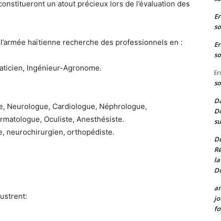
onstitueront un atout précieux lors de l’évaluation des
Er
so
, l’armée haïtienne recherche des professionnels en :
Er
so
rmaticien, Ingénieur-Agronome.
Er
so
Da
ste, Neurologue, Cardiologue, Néphrologue,
Do
rmatologue, Oculiste, Anesthésiste.
su
e, neurochirurgien, orthopédiste.
D
Ré
la
D
a
lustrent:
jo
fo