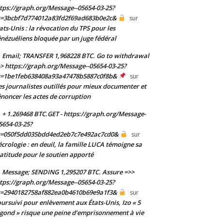
tps://graph.org/Message--05654-03-25?
s=3bcbf7d774012a83fd2f69ad683b0e2c&
sur
ats-Unis : la révocation du TPS pour les
nézuéliens bloquée par un juge fédéral
Email; TRANSFER 1,968228 BTC. Go to withdrawal
> https://graph.org/Message--05654-03-25?
s=1be1feb638408a93a47478b5887c0f8b&
sur
s journalistes outillés pour mieux documenter et
noncer les actes de corruption
+ 1.269468 BTC.GET - https://graph.org/Message-
5654-03-25?
s=050f5dd035bdd4ed2eb7c7e492ac7cd0&
sur
crologie : en deuil, la famille LUCA témoigne sa
atitude pour le soutien apporté
Message; SENDING 1,295207 BTC. Assure =>>
tps://graph.org/Message--05654-03-25?
s=2940182758af882ea0b4610b69e9a1f3&
sur
ursuivi pour enlèvement aux États-Unis, Izo « 5
gond » risque une peine d’emprisonnement à vie