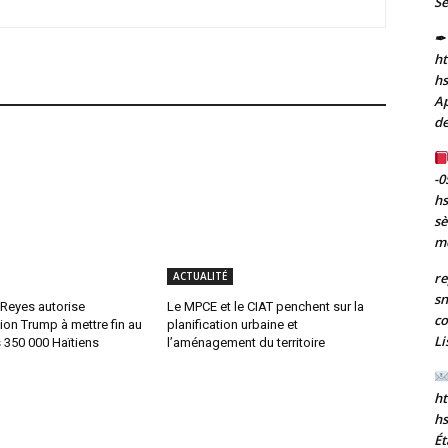
Se
✒ 
ht
h
Ap
de
-0
h
sè
m
re
ACTUALITÉ
sn
 Reyes autorise
Le MPCE et le CIAT penchent sur la
co
tion Trump à mettre fin au
planification urbaine et
Li
 350 000 Haïtiens
l’aménagement du territoire
ht
h
Ét