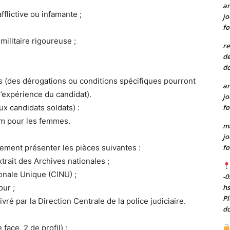
a
flictive ou infamante ;
jo
fo
militaire rigoureuse ;
re
de
do
s (des dérogations ou conditions spécifiques pourront
a
l’expérience du candidat).
jo
fo
ux candidats soldats) :
 m pour les femmes.
m
jo
fo
rement présenter les pièces suivantes :
trait des Archives nationales ;
ionale Unique (CINU) ;
-0
h
our ;
Pl
ré par la Direction Centrale de la police judiciaire.
do
face, 2 de profil) ;