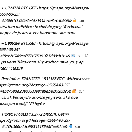
+ 1.724728 BTC.GET - https://graph.org/Message-
5654-03-25?
s=6b0661cf950e2e4d7144aafe8acab6b3&
sur
ération policière : le chef de gang “Barbecue”
happe de justesse et abandonne son arme
+ 1.905260 BTC.GET - https://graph.org/Message-
5654-03-25?
s=f5ee2d746eaf5f2d75081f85d33cb1b1&
Si
sur
 pa vann Tiktok nan 12 pwochen mwa yo, y ap
tèdi l Etazini
Reminder; TRANSFER 1.531186 BTC. Withdraw >>
tps://graph.org/Message--05654-03-25?
s=ebc759da23ec0633e91e8dbe2f928826&
sur
risi ak Venezyela anonse yo jwenn akò pou
ilizasyon « enèji Nikleyè »
Ticket: Process 1.62772 bitcoin. Get >>
tps://graph.org/Message--05654-03-25?
=64ff7c306b4dc68f319185d8ffeefd1e&
sur