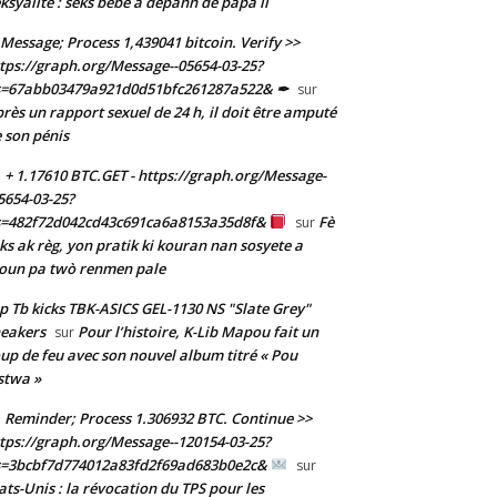
ksyalite : sèks bebe a depann de papa li
Message; Process 1,439041 bitcoin. Verify >>
tps://graph.org/Message--05654-03-25?
s=67abb03479a921d0d51bfc261287a522& ✒
sur
rès un rapport sexuel de 24 h, il doit être amputé
 son pénis
+ 1.17610 BTC.GET - https://graph.org/Message-
5654-03-25?
s=482f72d042cd43c691ca6a8153a35d8f&
Fè
sur
ks ak règ, yon pratik ki kouran nan sosyete a
oun pa twò renmen pale
p Tb kicks TBK-ASICS GEL-1130 NS "Slate Grey"
eakers
Pour l’histoire, K-Lib Mapou fait un
sur
up de feu avec son nouvel album titré « Pou
stwa »
Reminder; Process 1.306932 BTC. Continue >>
tps://graph.org/Message--120154-03-25?
s=3bcbf7d774012a83fd2f69ad683b0e2c&
sur
ats-Unis : la révocation du TPS pour les