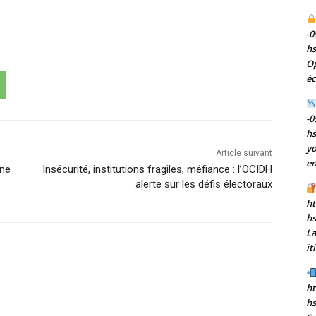
-0
h
Op
éc
-0
h
yo
Article suivant
en
nne
Insécurité, institutions fragiles, méfiance : l’OCIDH
alerte sur les défis électoraux
ht
h
La
it
ht
hs