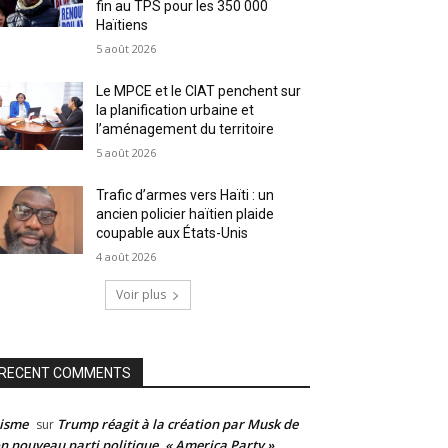
fin au TPS pour les 350 000
Haïtiens
5 août 2026
Le MPCE et le CIAT penchent sur
la planification urbaine et
l’aménagement du territoire
5 août 2026
Trafic d’armes vers Haïti : un
ancien policier haïtien plaide
coupable aux États-Unis
4 août 2026
Voir plus
RECENT COMMENTS
isme
Trump réagit à la création par Musk de
sur
n nouveau parti politique, « America Party »