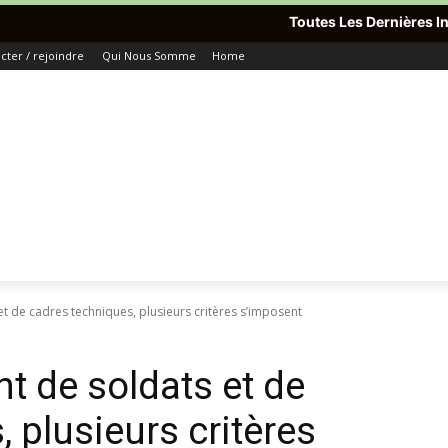
Toutes Les Dernières Informations Du 
ter / rejoindre
Qui Nous Somme
Home
et de cadres techniques, plusieurs critères s’imposent
t de soldats et de
 plusieurs critères