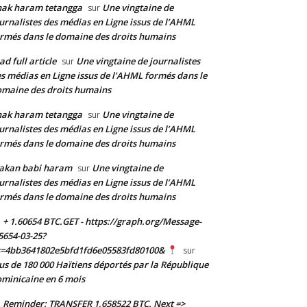
nak haram tetangga
Une vingtaine de
sur
urnalistes des médias en Ligne issus de l’AHML
rmés dans le domaine des droits humains
ad full article
Une vingtaine de journalistes
sur
s médias en Ligne issus de l’AHML formés dans le
maine des droits humains
nak haram tetangga
Une vingtaine de
sur
urnalistes des médias en Ligne issus de l’AHML
rmés dans le domaine des droits humains
akan babi haram
Une vingtaine de
sur
urnalistes des médias en Ligne issus de l’AHML
rmés dans le domaine des droits humains
+ 1.60654 BTC.GET - https://graph.org/Message-
5654-03-25?
s=4bb3641802e5bfd1fd6e05583fd80100&
sur
us de 180 000 Haïtiens déportés par la République
minicaine en 6 mois
Reminder: TRANSFER 1,658522 BTC. Next =>