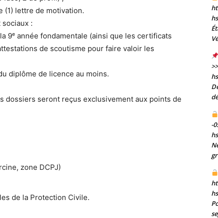
ht
(1) lettre de motivation.
h
 sociaux :
Ét
e la 9ᵉ année fondamentale (ainsi que les certificats
Vé
testations de scoutisme pour faire valoir les
>>
 du diplôme de licence au moins.
h
De
dé
s dossiers seront reçus exclusivement aux points de
-0
h
Né
gr
ercine, zone DCPJ)
ht
h
s de la Protection Civile.
Po
se