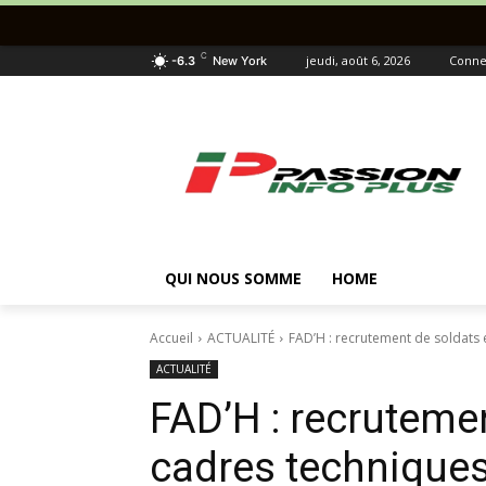
C
jeudi, août 6, 2026
Connec
-6.3
New York
QUI NOUS SOMME
HOME
Accueil
ACTUALITÉ
FAD’H : recrutement de soldats 
ACTUALITÉ
FAD’H : recrutemen
cadres techniques,