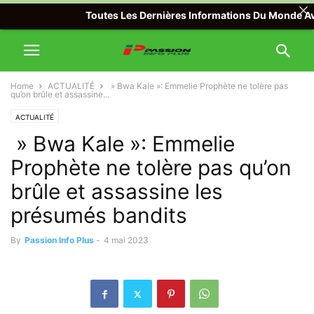
Toutes Les Dernières Informations Du Monde Avec Pa
Home
ACTUALITÉ
» Bwa Kale »: Emmelie Prophète ne tolère pas
qu’on brûle et assassine...
ACTUALITÉ
» Bwa Kale »: Emmelie
Prophète ne tolère pas qu’on
brûle et assassine les
présumés bandits
By
Passion Info Plus
-
4 mai 2023